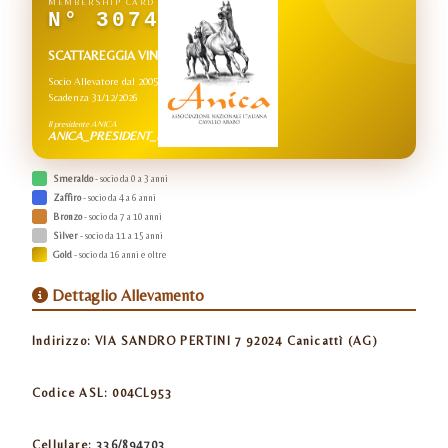
MEMBERSHIP CARD
N° 3074
SCATTAREGGIA VINCENZO
Socio Allevatore dal 2005
Scadenza 31/12/2026
Il presidente ANICA
ANICA_PRESIDENT_NAME
Smeraldo
- socio da 0 a 3 anni
Zaffiro
- socio da 4 a 6 anni
Bronzo
- socio da 7 a 10 anni
Silver
- socio da 11 a 15 anni
Gold
- socio da 16 anni e oltre
Dettaglio Allevamento
Indirizzo:
VIA SANDRO PERTINI 7 92024 Canicattì (AG)
Codice ASL:
004CL953
Cellulare:
336/894703