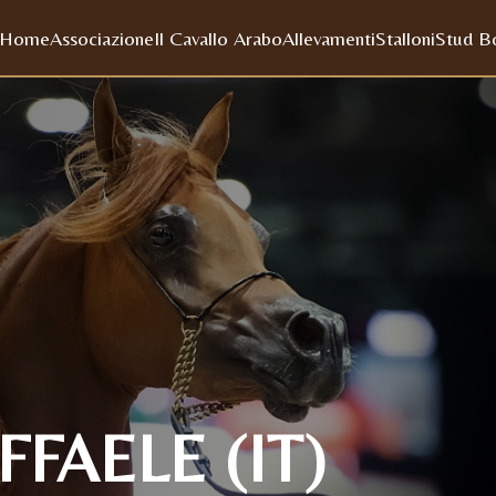
Home
Associazione
Il Cavallo Arabo
Allevamenti
Stalloni
Stud B
FAELE (IT)