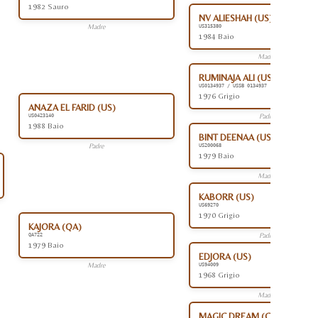
1982 Sauro
NV ALIESHAH (US)
Madre
US315380
1984 Baio
Madre
RUMINAJA ALI (US)
US0134937 / USSB 0134937
1976 Grigio
ANAZA EL FARID (US)
Padre
US0423140
1988 Baio
BINT DEENAA (US)
Padre
US200068
1979 Baio
Madre
KABORR (US)
US69270
1970 Grigio
KAJORA (QA)
Padre
QA722
1979 Baio
EDJORA (US)
Madre
US94009
1968 Grigio
Madre
MAGIC DREAM (CA)