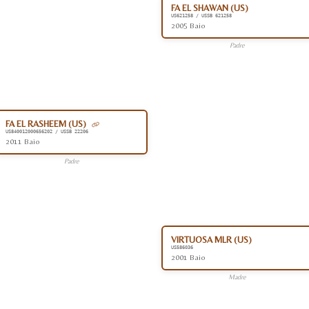
FA EL SHAWAN (US)
US621258 / USSB 621258
2005 Baio
Padre
FA EL RASHEEM (US)
US840012000656202 / USSB 22206
2011 Baio
Padre
VIRTUOSA MLR (US)
US586036
2001 Baio
Madre