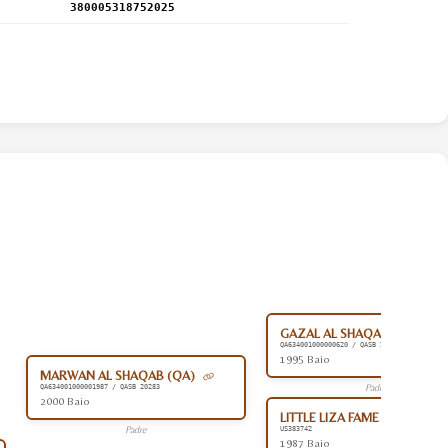
380005318752025
GAZAL AL SHAQAB (QA)
QA634001000000620 / QASB 20282
1995 Baio
MARWAN AL SHAQAB (QA)
Padre
QA634001000001987 / QASB 20283
2000 Baio
LITTLE LIZA FAME (US)
Padre
US383742
1987 Baio