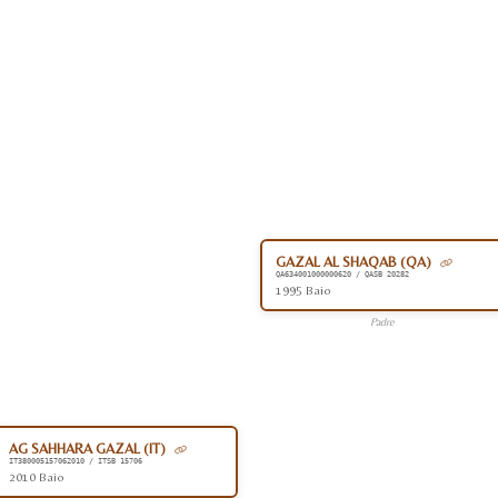
GAZAL AL SHAQAB (QA)
QA634001000000620 / QASB 20282
1995 Baio
Padre
AG SAHHARA GAZAL (IT)
IT380005157062010 / ITSB 15706
2010 Baio