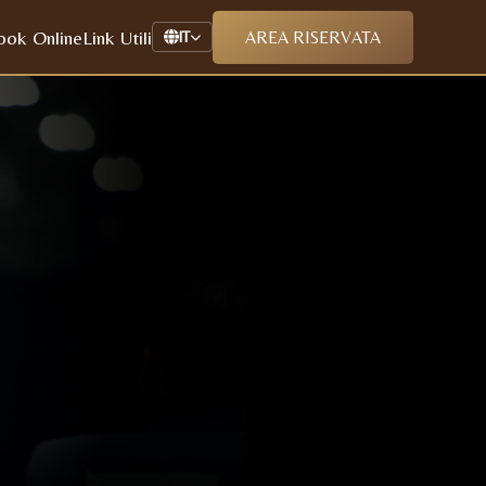
ook Online
Link Utili
AREA RISERVATA
IT