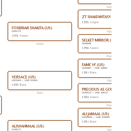
Madre
ZT SHAKFANTASY (AR)
1995 Grigio
FOXBRIAR SHAKITA (US)
Padre
US591175
2001 Sauro
SELKET MIRROR (US)
Madre
US508985
1994 Sauro
Madre
FAME VF (US)
US268987 / USSB 268987
1982 Baio
VERSACE (US)
Padre
US525640 / USSB 525640
1995 Baio
PRECIOUS AS GOLD (US)
Padre
US296213 / USSB 296213
1984 Sauro
Madre
ALI JAMAAL (US)
US0256891 / USSB 0256891
1982 Baio
ALISHAHMAAL (US)
Padre
US485172