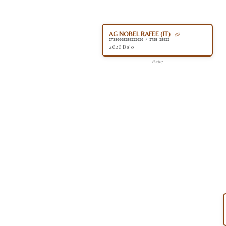
AG NOBEL RAFEE (IT)
IT380005259222020 / ITSB 25922
2020 Baio
Padre