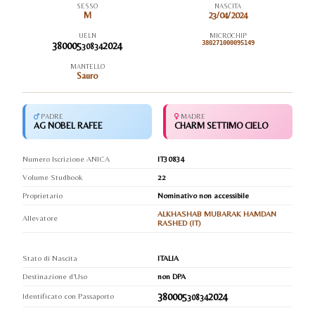
SESSO
NASCITA
M
23/04/2024
UELN
MICROCHIP
380005
2024
380271000095149
30834
MANTELLO
Sauro
PADRE
MADRE
AG NOBEL RAFEE
CHARM SETTIMO CIELO
Numero Iscrizione ANICA
IT30834
Volume Studbook
22
Proprietario
Nominativo non accessibile
ALKHASHAB MUBARAK HAMDAN
Allevatore
RASHED (IT)
Stato di Nascita
ITALIA
Destinazione d'Uso
non DPA
380005
2024
Identificato con Passaporto
30834