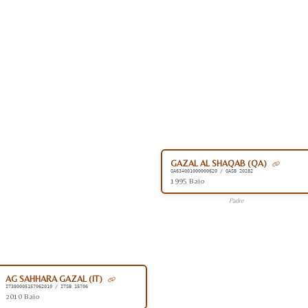
GAZAL AL SHAQAB (QA)
QA634001000000620 / QASB 20282
1995 Baio
Padre
AG SAHHARA GAZAL (IT)
IT380005157062010 / ITSB 15706
2010 Baio