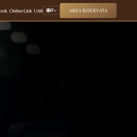
ook Online
Link Utili
AREA RISERVATA
IT