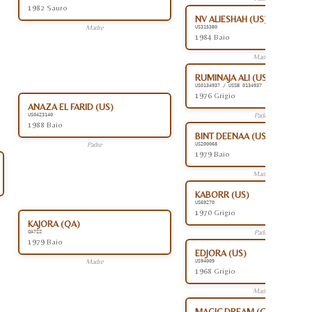
1982 Sauro
NV ALIESHAH (US)
Madre
US315380
1984 Baio
Madre
RUMINAJA ALI (US)
US0134937 / USSB 0134937
1976 Grigio
ANAZA EL FARID (US)
Padre
US0423140
1988 Baio
BINT DEENAA (US)
Padre
US200068
1979 Baio
Madre
KABORR (US)
US69270
1970 Grigio
KAJORA (QA)
Padre
QA722
1979 Baio
EDJORA (US)
Madre
US94009
1968 Grigio
Madre
MAGIC DREAM (CA)