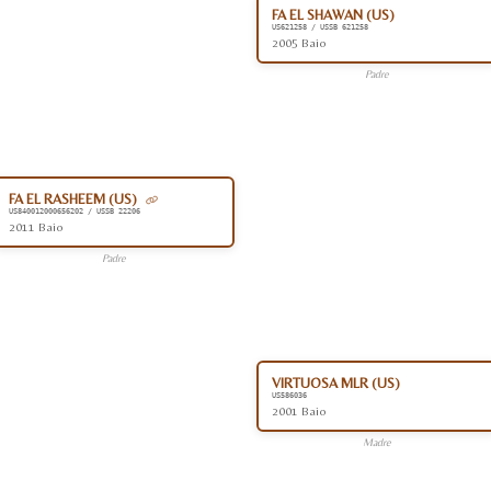
FA EL SHAWAN (US)
US621258 / USSB 621258
2005 Baio
Padre
FA EL RASHEEM (US)
US840012000656202 / USSB 22206
2011 Baio
Padre
VIRTUOSA MLR (US)
US586036
2001 Baio
Madre