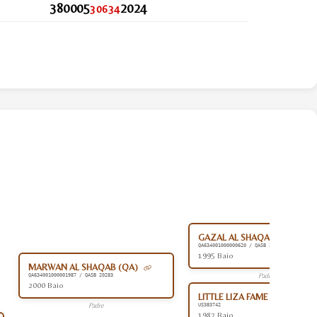
380005
2024
30634
GAZAL AL SHAQAB (QA)
QA634001000000620 / QASB 20282
1995 Baio
MARWAN AL SHAQAB (QA)
Padre
QA634001000001987 / QASB 20283
2000 Baio
LITTLE LIZA FAME (US)
Padre
US383742
1987 Baio