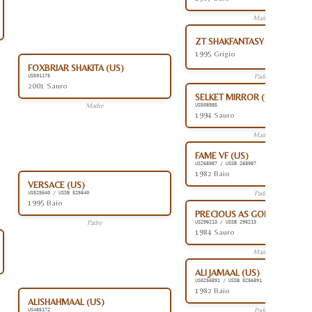
Madre
ZT SHAKFANTASY (AR)
1995 Grigio
FOXBRIAR SHAKITA (US)
Padre
US591175
2001 Sauro
SELKET MIRROR (US)
Madre
US508985
1994 Sauro
Madre
FAME VF (US)
US268987 / USSB 268987
1982 Baio
VERSACE (US)
Padre
US525640 / USSB 525640
1995 Baio
PRECIOUS AS GOLD (US)
Padre
US296213 / USSB 296213
1984 Sauro
Madre
ALI JAMAAL (US)
US0256891 / USSB 0256891
1982 Baio
ALISHAHMAAL (US)
Padre
US485172