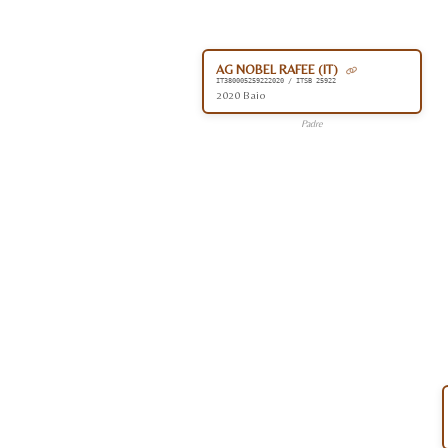
AG NOBEL RAFEE (IT)
IT380005259222020 / ITSB 25922
2020 Baio
Padre