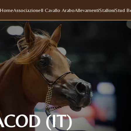
Home
Associazione
Il Cavallo Arabo
Allevamenti
Stalloni
Stud B
COD (IT)