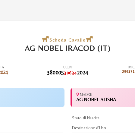
Scheda Cavallo
AG NOBEL IRACOD (IT)
ITA
UELN
MIC
2024
380005
2024
380271
30634
MADRE
AG NOBEL ALISHA
Stato di Nascita
Destinazione d'Uso