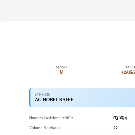
SESSO
NASC
M
30/06/
PADRE
AG NOBEL RAFEE
Numero Iscrizione ANICA
IT30634
Volume Studbook
22