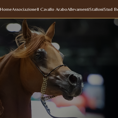
Home
Associazione
Il Cavallo Arabo
Allevamenti
Stalloni
Stud B