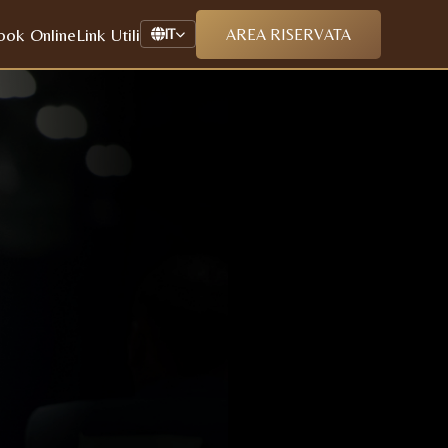
ook Online
Link Utili
AREA RISERVATA
IT