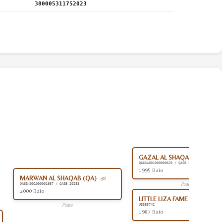
380005311752023
GAZAL AL SHAQAB (QA)
QA634001000000620 / QASB 20282
1995 Baio
MARWAN AL SHAQAB (QA)
Padre
QA634001000001987 / QASB 20283
2000 Baio
LITTLE LIZA FAME (US)
Padre
US383742
1987 Baio