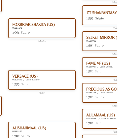
Madre
ZT SHAKFANTASY (AR)
1995 Grigio
FOXBRIAR SHAKITA (US)
Padre
US591175
2001 Sauro
SELKET MIRROR (US)
Madre
US508985
1994 Sauro
Madre
FAME VF (US)
US268987 / USSB 268987
1982 Baio
VERSACE (US)
Padre
US525640 / USSB 525640
1995 Baio
PRECIOUS AS GOLD (US)
Padre
US296213 / USSB 296213
1984 Sauro
Madre
ALI JAMAAL (US)
US0256891 / USSB 0256891
1982 Baio
ALISHAHMAAL (US)
Padre
US485172
1982 Sauro