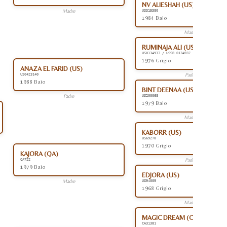
NV ALIESHAH (US)
Madre
US315380
1984 Baio
Madre
RUMINAJA ALI (US)
US0134937 / USSB 0134937
1976 Grigio
ANAZA EL FARID (US)
Padre
US0423140
1988 Baio
BINT DEENAA (US)
Padre
US200068
1979 Baio
Madre
KABORR (US)
US69270
1970 Grigio
KAJORA (QA)
Padre
QA722
1979 Baio
EDJORA (US)
Madre
US94009
1968 Grigio
Madre
MAGIC DREAM (CA)
CA31381