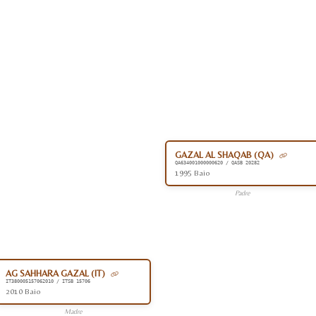
GAZAL AL SHAQAB (QA)
QA634001000000620 / QASB 20282
1995 Baio
Padre
AG SAHHARA GAZAL (IT)
IT380005157062010 / ITSB 15706
2010 Baio
Madre