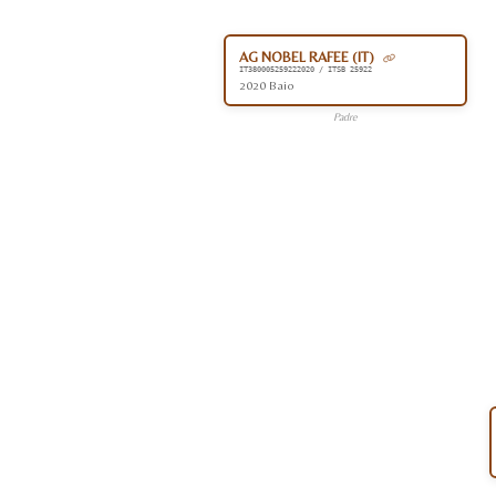
AG NOBEL RAFEE (IT)
IT380005259222020 / ITSB 25922
2020 Baio
Padre