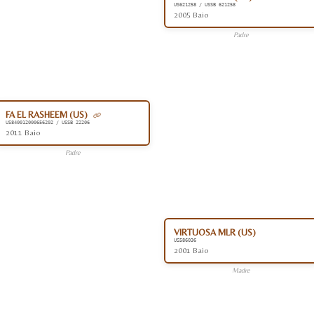
US621258 / USSB 621258
2005 Baio
Padre
FA EL RASHEEM (US)
US840012000656202 / USSB 22206
2011 Baio
Padre
VIRTUOSA MLR (US)
US586036
2001 Baio
Madre