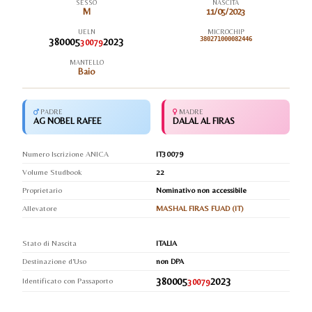
SESSO
NASCITA
M
11/05/2023
UELN
MICROCHIP
380005
2023
380271000082446
30079
MANTELLO
Baio
PADRE
MADRE
AG NOBEL RAFEE
DALAL AL FIRAS
Numero Iscrizione ANICA
IT30079
Volume Studbook
22
Proprietario
Nominativo non accessibile
Allevatore
MASHAL FIRAS FUAD (IT)
Stato di Nascita
ITALIA
Destinazione d'Uso
non DPA
380005
2023
Identificato con Passaporto
30079