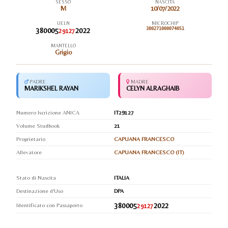
SESSO
NASCITA
M
10/07/2022
UELN
MICROCHIP
380005
2022
380271000074051
29127
MANTELLO
Grigio
PADRE
MADRE
MARIKSHEL RAYAN
CELYN ALRAGHAIB
Numero Iscrizione ANICA
IT29127
Volume Studbook
21
Proprietario
CAPUANA FRANCESCO
Allevatore
CAPUANA FRANCESCO (IT)
Stato di Nascita
ITALIA
Destinazione d'Uso
DPA
380005
2022
Identificato con Passaporto
29127