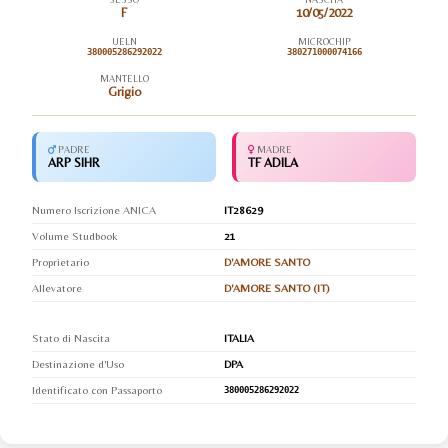
F
10/05/2022
UELN
MICROCHIP
380005286292022
380271000074166
MANTELLO
Grigio
PADRE
MADRE
ARP SIHR
TF ADILA
Numero Iscrizione ANICA
IT28629
Volume Studbook
21
Proprietario
D'AMORE SANTO
Allevatore
D'AMORE SANTO (IT)
Stato di Nascita
ITALIA
Destinazione d'Uso
DPA
Identificato con Passaporto
380005286292022