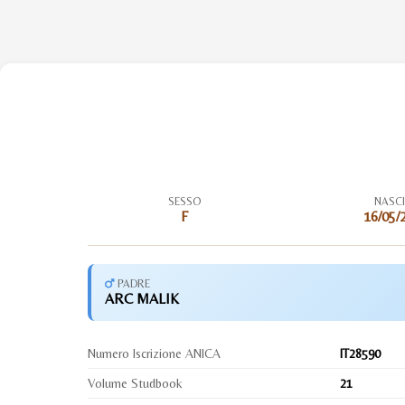
SESSO
NASC
F
16/05/
PADRE
ARC MALIK
Numero Iscrizione ANICA
IT28590
Volume Studbook
21