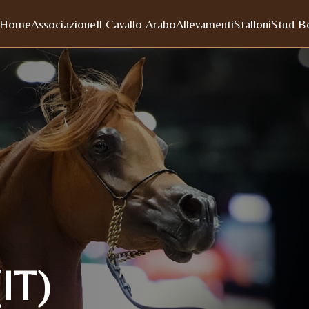
Home
Associazione
Il Cavallo Arabo
Allevamenti
Stalloni
Stud B
IT)