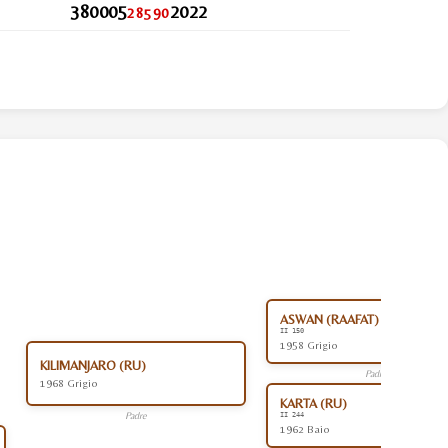
380005
2022
28590
ASWAN (RAAFAT) (EG)
II 150
1958 Grigio
KILIMANJARO (RU)
Padre
1968 Grigio
KARTA (RU)
Padre
II 244
1962 Baio