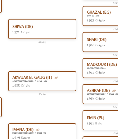
Madre
GHAZAL (EG)
EAO II 246
1953 Grigio
SHIWA (DE)
Padre
1971 Grigio
SHARI (DE)
Madre
1960 Grigio
Madre
MADKOUR I (DE)
DE308/082010271
1971 Grigio
AKWUAR EL GAUG (IT)
Padre
IT380005001331985 / ITSB 133
1985 Grigio
ASHRAF (DE)
Padre
DEU308002081967 / DESB 208
1967 Grigio
Madre
EMIN (PL)
1971 Baio
IMANA (DE)
Padre
DE276308000961979 / DESB 96
1979 Sauro