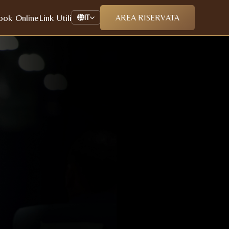
ook Online
Link Utili
AREA RISERVATA
IT