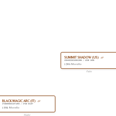
SUMMIT SHADOW (US)
US840026016961986 / USSB 1696
1986 Morello
Padre
BLACK MAGIC ARC (IT)
IT380005041971994 / ITSB 04197
1994 Morello
Madre