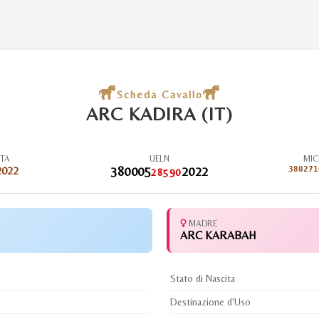
Scheda Cavallo
ARC KADIRA (IT)
ITA
UELN
MIC
2022
380005
2022
380271
28590
MADRE
ARC KARABAH
Stato di Nascita
Destinazione d'Uso