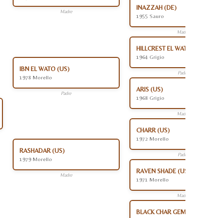
INAZZAH (DE)
Madre
1955 Sauro
Madre
HILLCREST EL WATO (US)
1964 Grigio
IBN EL WATO (US)
Padre
1978 Morello
ARIS (US)
Padre
1968 Grigio
Madre
CHARR (US)
1972 Morello
RASHADAR (US)
Padre
1979 Morello
RAVEN SHADE (US)
Madre
1971 Morello
Madre
BLACK CHAR GEM (US)