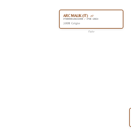
ARC MALIK (IT)
IT380005136242008 / ITSB 13624
2008 Grigio
Padre