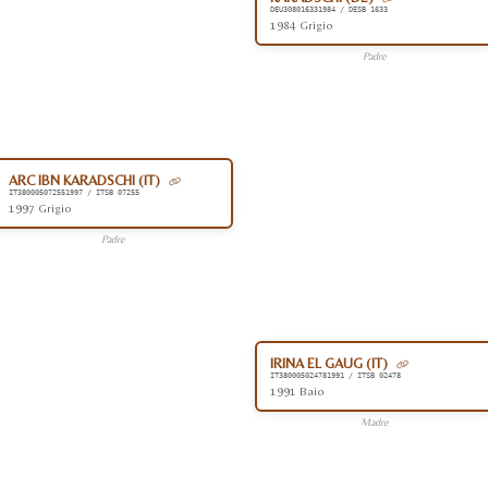
DEU308016331984 / DESB 1633
1984 Grigio
Padre
ARC IBN KARADSCHI (IT)
IT380005072551997 / ITSB 07255
1997 Grigio
Padre
IRINA EL GAUG (IT)
IT380005024781991 / ITSB 02478
1991 Baio
Madre