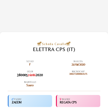
Scheda Cavallo
ELETTRA CPS (IT)
SESSO
NASCITA
F
21/04/2020
UELN
MICROCHIP
380005
2020
380271000064175
26086
MANTELLO
Sauro
PADRE
MADRE
ZAEEM
REGATA CPS