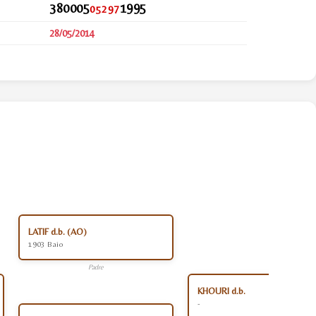
380005
1995
05297
28/05/2014
LATIF d.b. (AO)
1903 Baio
Padre
KHOURI d.b.
-