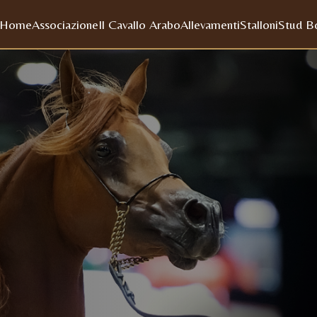
Home
Associazione
Il Cavallo Arabo
Allevamenti
Stalloni
Stud B