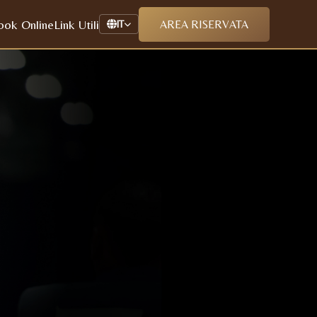
ook Online
Link Utili
AREA RISERVATA
IT