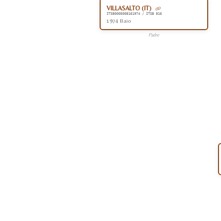
VILLASALTO (IT)
IT380005008161974 / ITSB 816
1974 Baio
Padre