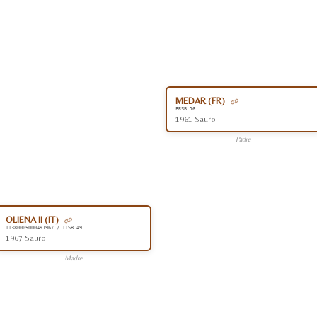
MEDAR (FR)
FRSB 16
1961 Sauro
Padre
OLIENA II (IT)
IT380005000491967 / ITSB 49
1967 Sauro
Madre