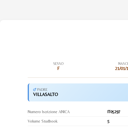
SESSO
NASC
F
21/01/
PADRE
VILLASALTO
Numero Iscrizione ANICA
IT05297
Volume Studbook
5