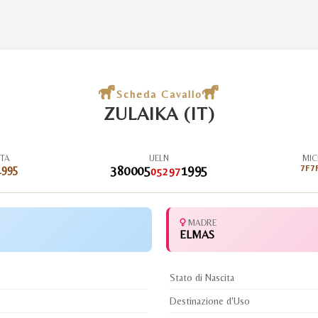
Scheda Cavallo
ZULAIKA (IT)
ITA
UELN
MIC
1995
380005
1995
7F7
05297
MADRE
ELMAS
Stato di Nascita
Destinazione d'Uso