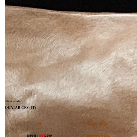
Scheda Cavallo
QUATAR CPS (IT)
SESSO
NASCITA
M
27/04/2009
UELN
MICROCHIP
380005
14638
2009
982009106760031