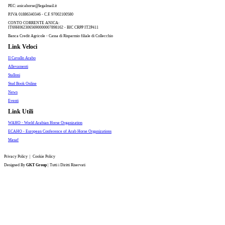
PEC:
anicahorse@legalmail.it
P.IVA 01886340346 - C.F. 97002100580
CONTO CORRENTE ANICA:
IT69H0623065690000007898162 - BIC CRPP IT2P411
Banca Credit Agricole - Cassa di Risparmio filiale di Collecchio
Link Veloci
Il Cavallo Arabo
Allevamenti
Stalloni
Stud Book Online
News
Eventi
Link Utili
WAHO - World Arabian Horse Organization
ECAHO - European Conference of Arab Horse Organizations
Masaf
Privacy Policy
|
Cookie Policy
Designed By
GKT Group
| Tutti i Diritti Riservati