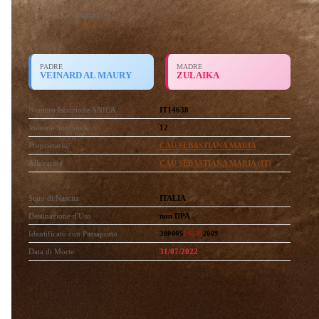
MANTELLO
Sauro
PADRE
MADRE
VEINARD AL MAURY
ZULAIKA
Numero Iscrizione ANICA
IT14638
Volume Studbook
12
Proprietario
CAU SEBASTIANA MARIA
Allevatore
CAU SEBASTIANA MARIA (IT)
Stato di Nascita
ITALIA
Destinazione d'Uso
non DPA
Identificato con Passaporto
380005
14638
2009
Data di Morte
31/07/2022