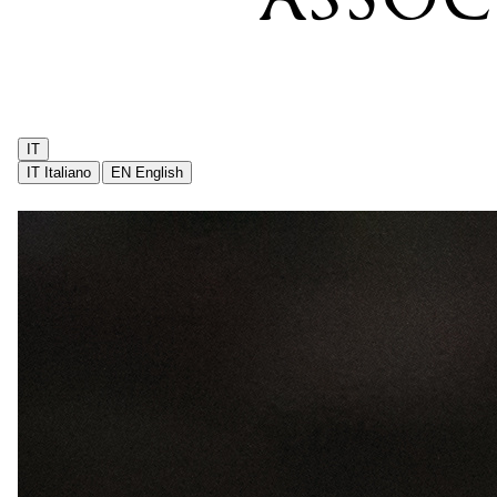
IT
IT
Italiano
EN
English