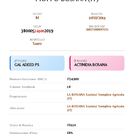
SESSO
NASCITA
M
10/02/2019
UELN
MICROCHIP
380005
2019
380271000047231
24900
MANTELLO
Sauro
PADRE
MADRE
GAL ADEED PS
ACTINIDIA BOSANA
Numero Iscrizione ANICA
IT24900
Volume Studbook
18
LA BOSANA Societa' Semplice Agricola
Proprietario
(IT)
LA BOSANA Societa' Semplice Agricola
Allevatore
(IT)
Stato di Nascita
ITALIA
Destinazione d'Uso
DPA