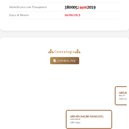
380005
2019
Identificato con Passaporto
24900
Data di Morte
04/06/2019
Genealogia
ESPORTA PDF
ANSATA
EG279
1958 Grigi
ANSATA HALIM SHAH (US)
US0219546
1980 Grigio