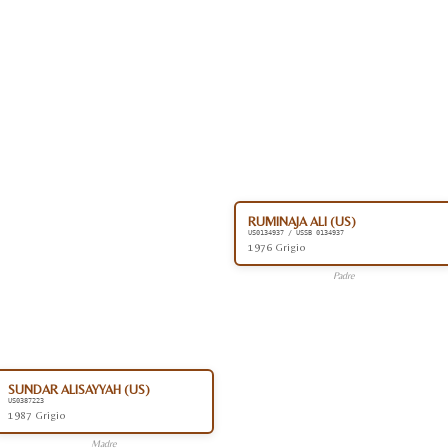
RUMINAJA ALI (US)
US0134937 / USSB 0134937
1976 Grigio
Padre
SUNDAR ALISAYYAH (US)
US0387223
1987 Grigio
Madre