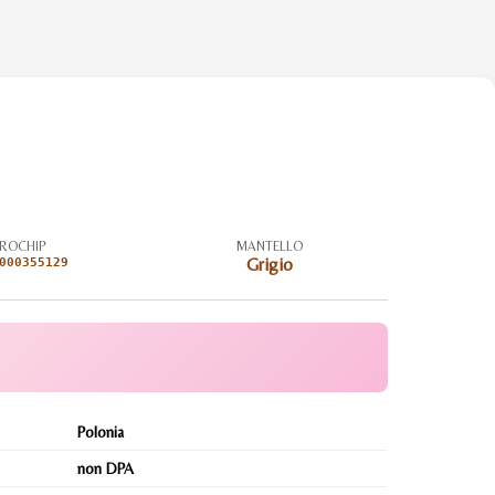
ROCHIP
MANTELLO
000355129
Grigio
Polonia
non DPA