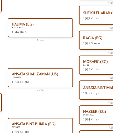
Madre
SHEIKH EL ARAB (EG)
1933 Grigio
HALIMA (EG)
Padre
EG420 RAS
1944 Baio
RAGIA (EG)
Madre
1938 Sauro
Madre
MORAFIC (EG)
II 29
1956 Grigio
ANSATA SHAH ZAMAN (US)
Padre
US0047967
1968 Grigio
ANSATA BINT MABROUKA (E
Padre
1958 Grigio
Madre
NAZEER (EG)
EG247 RAS
1934 Grigio
ANSATA BINT BUKRA (EG)
Padre
EG33487
1959 Grigio