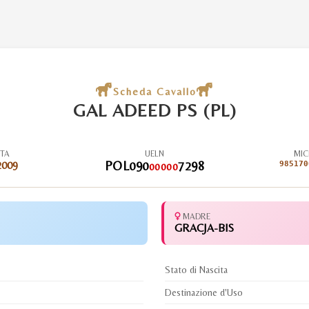
Scheda Cavallo
GAL ADEED PS (PL)
ITA
UELN
MIC
2009
POL090
7298
985170
00000
MADRE
GRACJA-BIS
Stato di Nascita
Destinazione d'Uso