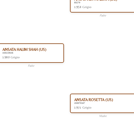
EG279
1958 Grigio
Padre
ANSATA HALIM SHAH (US)
US0219546
1980 Grigio
Padre
ANSATA ROSETTA (US)
US0070167
1971 Grigio
Madre