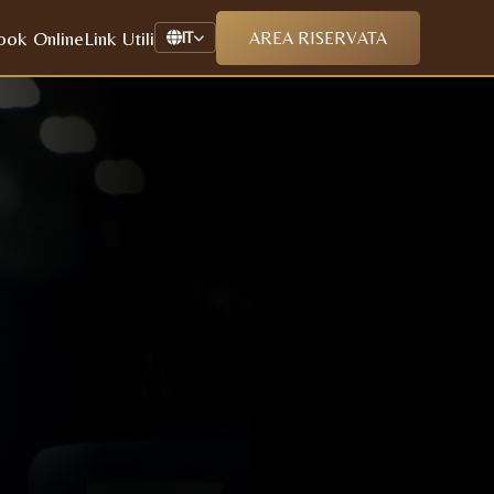
ook Online
Link Utili
AREA RISERVATA
IT