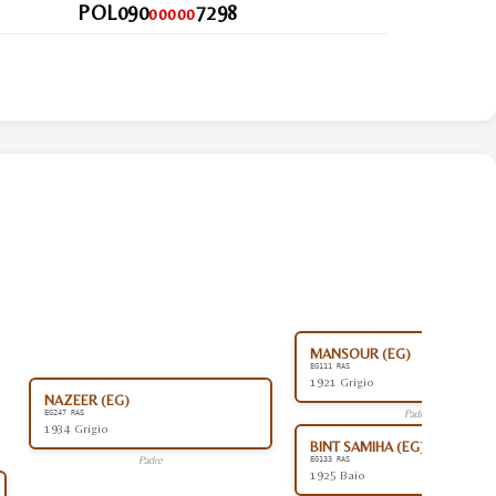
POL090
7298
00000
MANSOUR (EG)
EG111 RAS
1921 Grigio
NAZEER (EG)
Padre
EG247 RAS
1934 Grigio
BINT SAMIHA (EG)
Padre
EG133 RAS
1925 Baio