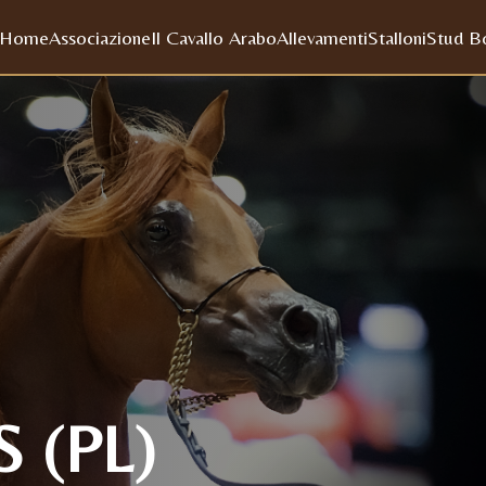
Home
Associazione
Il Cavallo Arabo
Allevamenti
Stalloni
Stud B
 (PL)