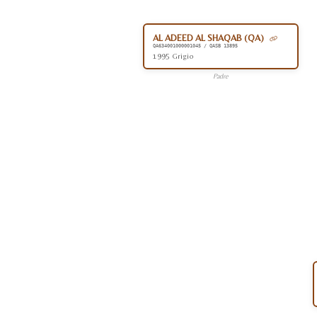
AL ADEED AL SHAQAB (QA)
QA634001000001045 / QASB 13895
1995 Grigio
Padre