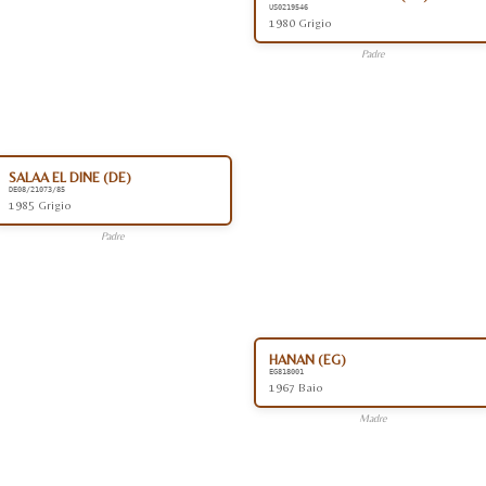
US0219546
1980 Grigio
Padre
SALAA EL DINE (DE)
DE08/21073/85
1985 Grigio
Padre
HANAN (EG)
EG818001
1967 Baio
Madre