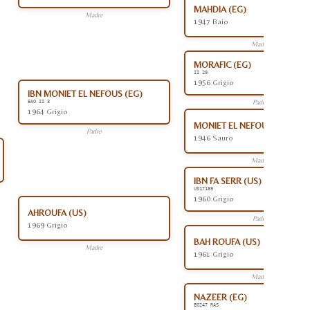
MAHDIA (EG)
Madre
1947 Baio
Madre
MORAFIC (EG)
II 29
1956 Grigio
IBN MONIET EL NEFOUS (EG)
Padre
EAO II 3
1964 Grigio
MONIET EL NEFOUS (EG)
Padre
1946 Sauro
Madre
IBN FA SERR (US)
US17189
1960 Grigio
AHROUFA (US)
Padre
1969 Grigio
BAH ROUFA (US)
Madre
1961 Grigio
Madre
NAZEER (EG)
EG247 RAS