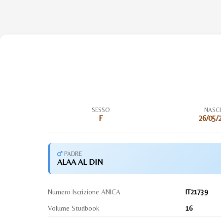
SESSO
NASC
F
26/05/
PADRE
ALAA AL DIN
Numero Iscrizione ANICA
IT21739
Volume Studbook
16