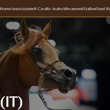
Home
Associazione
Il Cavallo Arabo
Allevamenti
Stalloni
Stud B
IT)