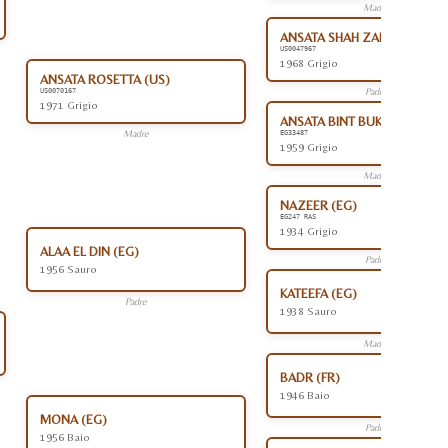
Madre
ANSATA SHAH ZAMAN (US)
US0047967
1968 Grigio
ANSATA ROSETTA (US)
Padre
US0070167
1971 Grigio
ANSATA BINT BUKRA (EG)
Madre
EG33487
1959 Grigio
Madre
NAZEER (EG)
EG247 RAS
1934 Grigio
ALAA EL DIN (EG)
Padre
1956 Sauro
KATEEFA (EG)
Padre
1938 Sauro
Madre
BADR (FR)
1946 Baio
MONA (EG)
Padre
1956 Baio