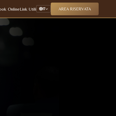
ook Online
Link Utili
AREA RISERVATA
IT