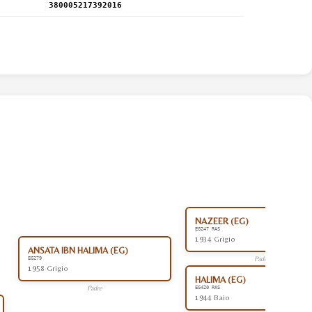
380005217392016
NAZEER (EG)
EG247 RAS
1934 Grigio
ANSATA IBN HALIMA (EG)
Padre
EG279
1958 Grigio
HALIMA (EG)
Padre
EG420 RAS
1944 Baio