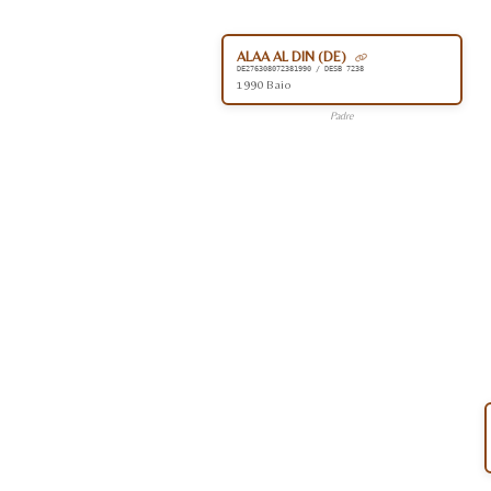
ALAA AL DIN (DE)
DE276308072381990 / DESB 7238
1990 Baio
Padre