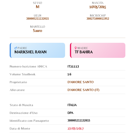
SESSO
NASCITA
M
10/05/2015
UELN
MICROCHIP
380005211132015
380271000011952
MANTELLO
Sauro
PADRE
MADRE
MARIKSHEL RAYAN
TF BAHIRA
Numero Iscrizione ANICA
IT21113
Volume Studbook
16
Proprietario
D'AMORE SANTO
Allevatore
D'AMORE SANTO (IT)
Stato di Nascita
ITALIA
Destinazione d'Uso
DPA
Identificato con Passaporto
380005211132015
Data di Morte
23/03/2017