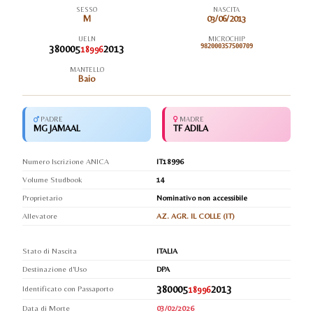
SESSO
NASCITA
M
03/06/2013
UELN
MICROCHIP
380005
2013
982000357500709
18996
MANTELLO
Baio
PADRE
MADRE
MG JAMAAL
TF ADILA
Numero Iscrizione ANICA
IT18996
Volume Studbook
14
Proprietario
Nominativo non accessibile
Allevatore
AZ. AGR. IL COLLE (IT)
Stato di Nascita
ITALIA
Destinazione d'Uso
DPA
380005
2013
Identificato con Passaporto
18996
Data di Morte
03/02/2026