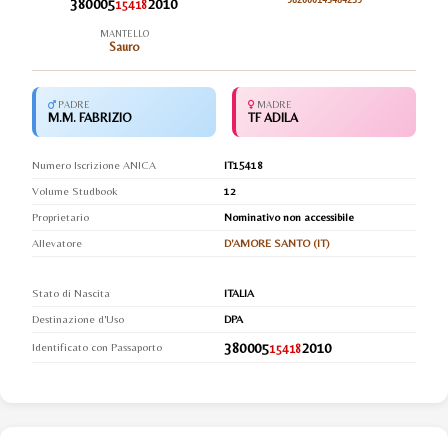
380005
2010
982000145484239
15418
MANTELLO
Sauro
PADRE
MADRE
M.M. FABRIZIO
TF ADILA
Numero Iscrizione ANICA
IT15418
Volume Studbook
12
Proprietario
Nominativo non accessibile
Allevatore
D'AMORE SANTO (IT)
Stato di Nascita
ITALIA
Destinazione d'Uso
DPA
380005
2010
Identificato con Passaporto
15418