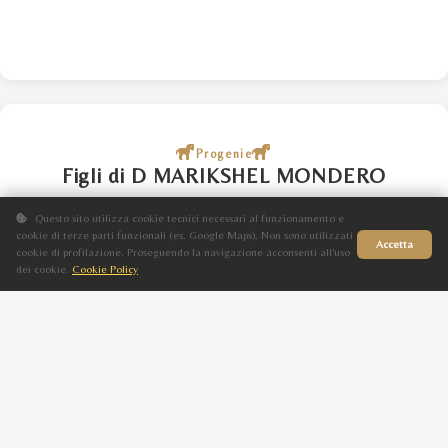
Progenie
Figli di D MARIKSHEL MONDERO
Questo sito utilizza cookie tecnici necessari al funzionamento e
cookie di terze parti funzionali (es. Google Maps). Non sono utilizzati
Accetta
ESPERANZA BY MONDERO
cookie di profilazione. Proseguendo la navigazione acconsenti all'uso
dei cookie.
Cookie Policy
F
Sito in fase di aggiornamento
Sauro
2024
THAARA
QUEEN BY THAARA