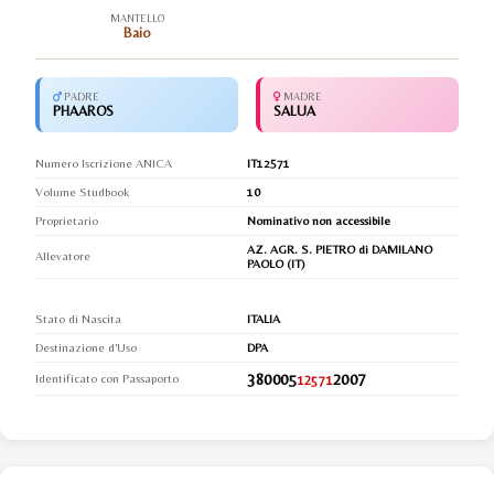
MANTELLO
Baio
PADRE
MADRE
PHAAROS
SALUA
Numero Iscrizione ANICA
IT12571
Volume Studbook
10
Proprietario
Nominativo non accessibile
AZ. AGR. S. PIETRO di DAMILANO
Allevatore
PAOLO (IT)
Stato di Nascita
ITALIA
Destinazione d'Uso
DPA
380005
2007
Identificato con Passaporto
12571