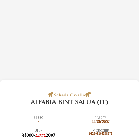
Scheda Cavallo
ALFABIA BINT SALUA (IT)
SESSO
NASCITA
F
11/06/2007
UELN
MICROCHIP
380005
2007
982009106308071
12571