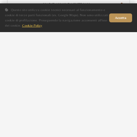
NADIRAH AL RASHEDIAH
Questo sito utilizza cookie tecnici necessari al funzionamento e
F
cookie di terze parti funzionali (es. Google Maps). Non sono utilizzati
Accetta
cookie di profilazione. Proseguendo la navigazione acconsenti all'uso
Baio
dei cookie.
Cookie Policy
Sito in fase di aggiornamento
2015
NK NAEEMA
RC RHEEMAH
F
Baio
2015
RC RAHMA
ISSAN MASHAALAH
M
Baio