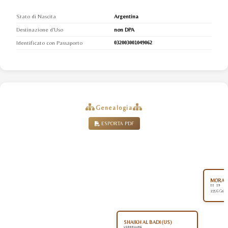
Stato di Nascita
Argentina
Destinazione d'Uso
non DPA
Identificato con Passaporto
032003001049062
Genealogia
ESPORTA PDF
MORAFI
II 29
1956 Grigi
SHAIKH AL BADI (US)
US0054456