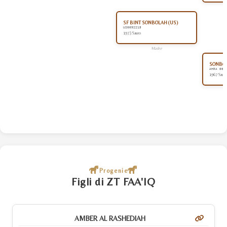
SF BINT SONBOLAH (US)
US0092215
1973 Sauro
Madre
SONBOL
AHRA 005
1967 Sauro
Progenie
Figli di ZT FAA'IQ
AMBER AL RASHEDIAH