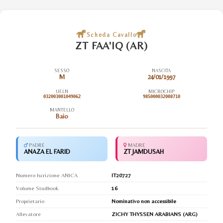
Scheda Cavallo
ZT FAA'IQ (AR)
SESSO
NASCITA
M
24/01/1997
UELN
MICROCHIP
032003001049062
985000032008710
MANTELLO
Baio
PADRE
MADRE
ANAZA EL FARID
ZT JAMDUSAH
Numero Iscrizione ANICA
IT20727
Volume Studbook
16
Proprietario
Nominativo non accessibile
Allevatore
ZICHY THYSSEN ARABIANS (ARG)