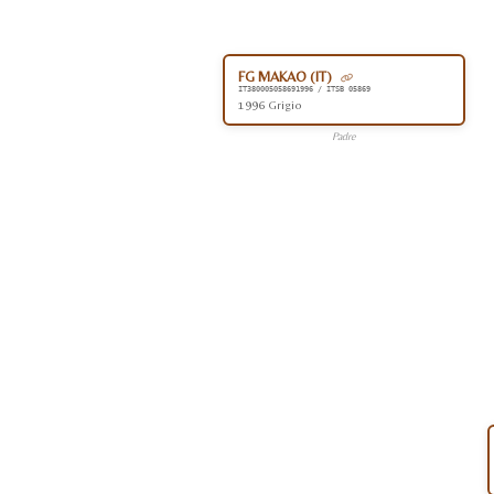
FG MAKAO (IT)
IT380005058691996 / ITSB 05869
1996 Grigio
Padre