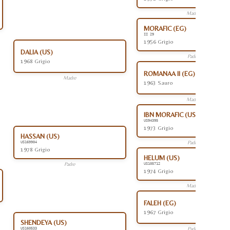
Madre
MORAFIC (EG)
II 29
1956 Grigio
DALIA (US)
Padre
1968 Grigio
ROMANAA II (EG)
Madre
1963 Sauro
Madre
IBN MORAFIC (US)
US94395
1973 Grigio
HASSAN (US)
Padre
US169904
1978 Grigio
HELUM (US)
Padre
US105712
1974 Grigio
Madre
FALEH (EG)
1967 Grigio
SHENDEYA (US)
Padre
US160533