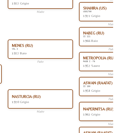
1977 Grigio
SHAHIRA (US)
Madre
US81700
1972 Grigio
Madre
NABEG (RU)
II 121
1966 Baio
MENES (RU)
Padre
VOL 4
1977 Baio
METROPOLIA (RU)
Padre
RASB I -76
1957 Sauro
Madre
ASWAN (RAAFAT) (EG)
II 150
1958 Grigio
NASTURCIA (RU)
Padre
1970 Grigio
NAPERNITSA (RU)
Madre
1962 Grigio
Madre
ASWAN (RAAFAT) (EG)