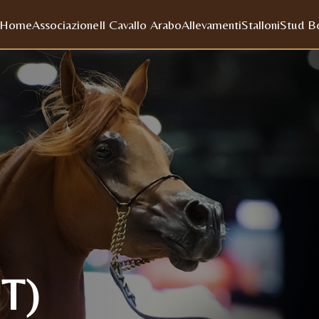
Home
Associazione
Il Cavallo Arabo
Allevamenti
Stalloni
Stud B
T)