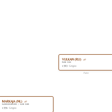
VULKAN (RU)
RUSB 2153
1983 Grigio
Padre
MARKAJA (NL)
NLD001031851991 / NLSB 3185
1991 Grigio