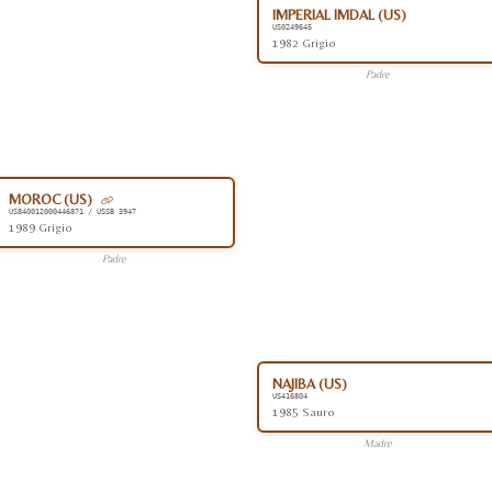
IMPERIAL IMDAL (US)
US0249645
1982 Grigio
Padre
MOROC (US)
US840012000446871 / USSB 3947
1989 Grigio
Padre
NAJIBA (US)
US416804
1985 Sauro
Madre