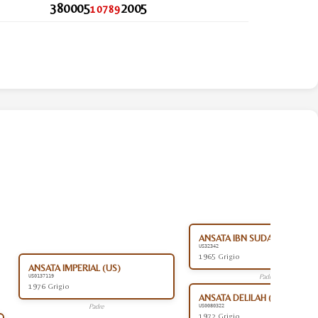
380005
2005
10789
ANSATA IBN SUDAN (US)
US32342
1965 Grigio
ANSATA IMPERIAL (US)
Padre
US0137119
1976 Grigio
ANSATA DELILAH (US)
Padre
US0080322
1972 Grigio