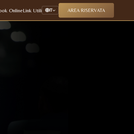
ook Online
Link Utili
AREA RISERVATA
IT