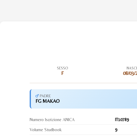
SESSO
NASC
F
08/03/
PADRE
FG MAKAO
Numero Iscrizione ANICA
IT10789
Volume Studbook
9