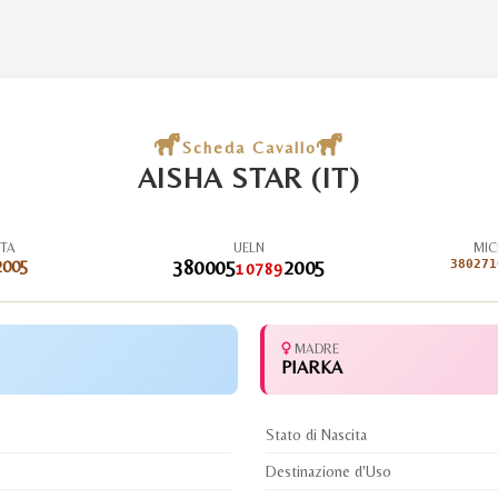
Scheda Cavallo
AISHA STAR (IT)
ITA
UELN
MIC
2005
380005
2005
380271
10789
MADRE
PIARKA
Stato di Nascita
Destinazione d'Uso