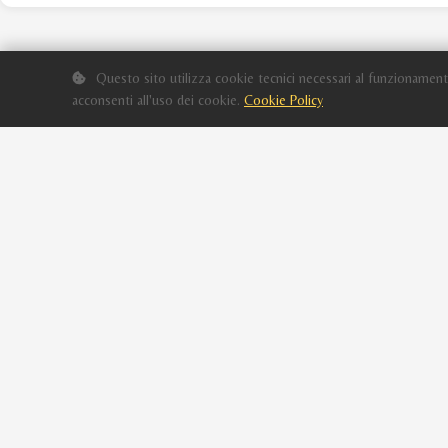
Questo sito utilizza cookie tecnici necessari al funzionament
acconsenti all'uso dei cookie.
Cookie Policy
Associazione Nazionale Italiana Cavallo Arabo -
Promozione e conservazione della razza araba in Italia.
Via delle Basse 1/1 - 43044 Collecchio PR Italia
Tel: 0521.805250 - Fax: 0521.800212
Segreteria:
segreteria@anicahorse.org
Eventi:
eventi@anicahorse.org
PEC:
anicahorse@legalmail.it