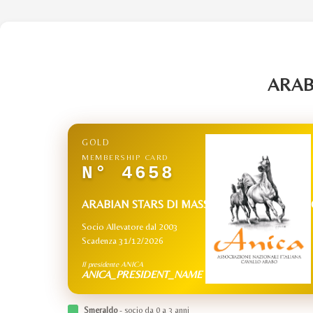
ARAB
GOLD
MEMBERSHIP CARD
N° 4658
ARABIAN STARS DI MASSIMILIANO ROCCHI
Socio Allevatore dal 2003
Scadenza 31/12/2026
Il presidente ANICA
ANICA_PRESIDENT_NAME
Smeraldo
- socio da 0 a 3 anni