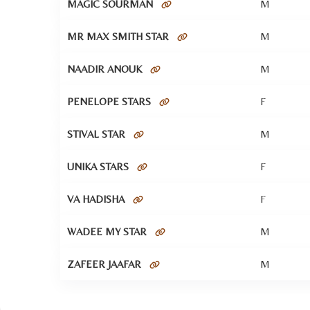
MAGIC SOURMAN
M
MR MAX SMITH STAR
M
NAADIR ANOUK
M
PENELOPE STARS
F
STIVAL STAR
M
UNIKA STARS
F
VA HADISHA
F
WADEE MY STAR
M
ZAFEER JAAFAR
M