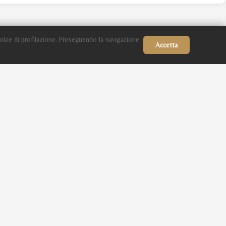
okie di profilazione. Proseguendo la navigazione
Accetta
Link Utili
WAHO - World Arabian Horse Organization
ECAHO - European Conference of Arab Horse
Organizations
Masaf