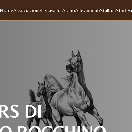
Home
Associazione
Il Cavallo Arabo
Allevamenti
Stalloni
Stud B
RS DI