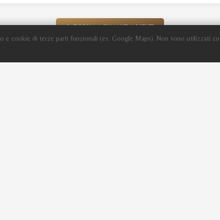
TORNA AGLI ALLEVAMENTI
o e cookie di terze parti funzionali (es. Google Maps). Non sono utilizzati co
Sito in fase di aggiornamento
Link Veloci
Il Cavallo Arabo
Allevamenti
Stalloni
Stud Book Online
News
Eventi