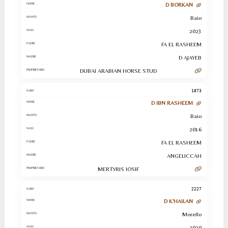
D BORKAN
Baio
2023
FA EL RASHEEM
D AJAYEB
DUBAI ARABIAN HORSE STUD
1873
D IBN RASHEEM
Baio
2016
FA EL RASHEEM
ANGELICCAH
MERTYRIS IOSIF
2227
D K'HAILAN
Morello
2020