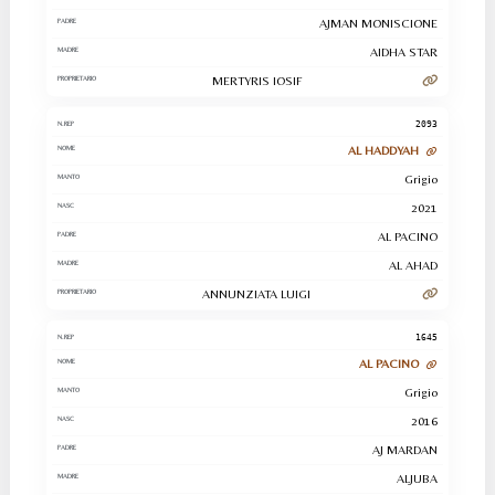
AJMAN MONISCIONE
AIDHA STAR
MERTYRIS IOSIF
2093
AL HADDYAH
Grigio
2021
AL PACINO
AL AHAD
ANNUNZIATA LUIGI
1645
AL PACINO
Grigio
2016
AJ MARDAN
ALJUBA