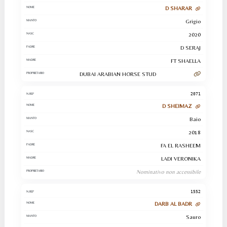
D SHARAR
Grigio
2020
D SERAJ
FT SHAELLA
DUBAI ARABIAN HORSE STUD
2071
D SHEIMAZ
Baio
2018
FA EL RASHEEM
LADI VERONIKA
Nominativo non accessibile
1552
DARB AL BADR
Sauro