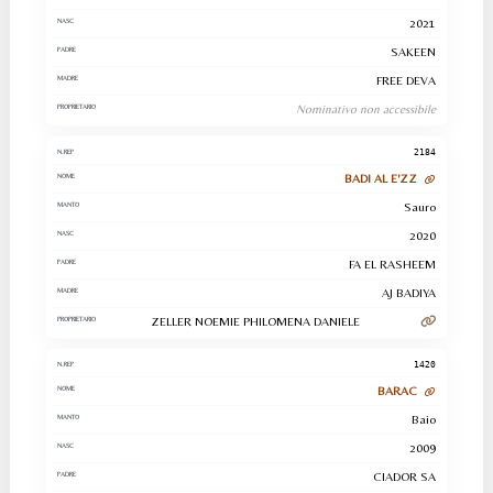
2021
SAKEEN
FREE DEVA
Nominativo non accessibile
2184
BADI AL E'ZZ
Sauro
2020
FA EL RASHEEM
AJ BADIYA
ZELLER NOEMIE PHILOMENA DANIELE
1420
BARAC
Baio
2009
CIADOR SA