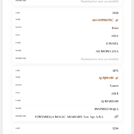
Nominativo non accessibile
2310
AH HYPNOTIC
Baio
2022
D NAYEL
AH MONA LISA
Nominativo non accessibile
1872
AJ NJWAN
Sauro
2018
AJ MARDAN
INSPIRED NAJLA
FONTANELLA MAGIC ARABIANS Soc Agr A.R.L.
2234