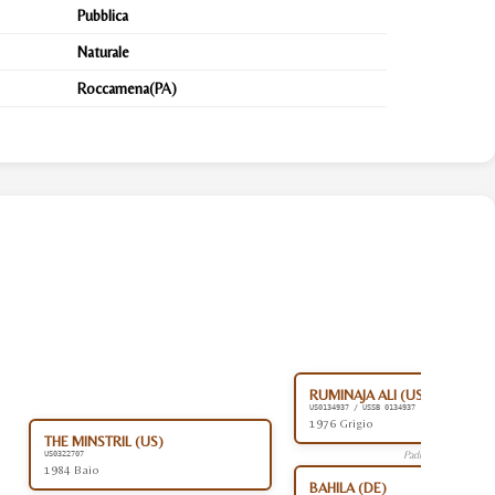
Pubblica
Naturale
Roccamena(PA)
RUMINAJA ALI (US)
US0134937 / USSB 0134937
1976 Grigio
THE MINSTRIL (US)
Padre
US0322707
1984 Baio
BAHILA (DE)