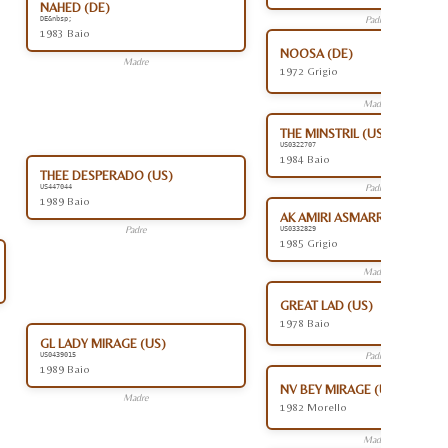
NAHED (DE)
Padre
DE&nbsp;
1983 Baio
NOOSA (DE)
Madre
1972 Grigio
Madre
THE MINSTRIL (US)
US0322707
1984 Baio
THEE DESPERADO (US)
Padre
US447044
1989 Baio
AK AMIRI ASMARR (US)
Padre
US0332829
1985 Grigio
Madre
GREAT LAD (US)
1978 Baio
GL LADY MIRAGE (US)
Padre
US0439015
1989 Baio
NV BEY MIRAGE (US)
Madre
1982 Morello
Madre