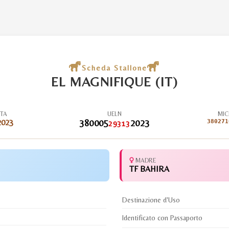
Scheda Stallone
EL MAGNIFIQUE (IT)
ITA
UELN
MIC
2023
380005
2023
380271
29313
MADRE
TF BAHIRA
Destinazione d'Uso
Identificato con Passaporto