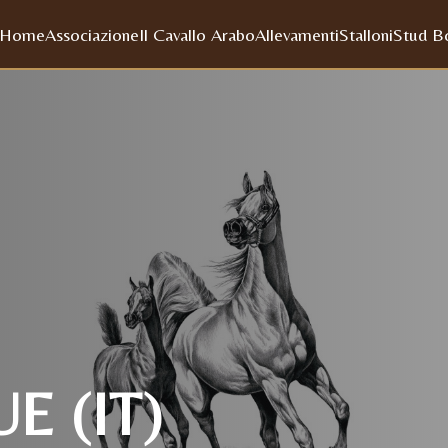
Home
Associazione
Il Cavallo Arabo
Allevamenti
Stalloni
Stud B
E (IT)