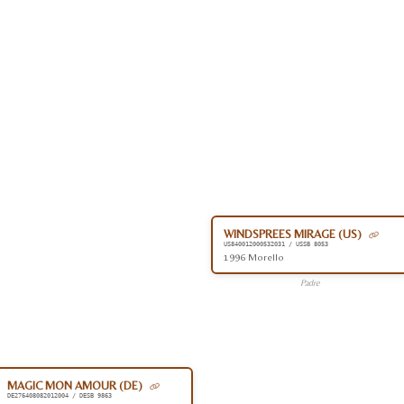
WINDSPREES MIRAGE (US)
US840012000532031 / USSB 8053
1996 Morello
Padre
MAGIC MON AMOUR (DE)
DE276408082012004 / DESB 9863