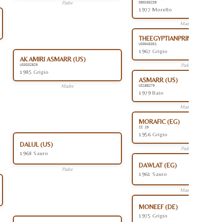
Padre
DE0265239
1977 Morello
Madre
THEEGYPTIANPRINCE (US)
US0045351
1967 Grigio
AK AMIRI ASMARR (US)
Padre
US0332829
1985 Grigio
ASMARR (US)
Madre
US188279
1979 Baio
Madre
MORAFIC (EG)
II 29
1956 Grigio
DALUL (US)
Padre
1968 Sauro
DAWLAT (EG)
Padre
1961 Sauro
Madre
MONEEF (DE)
1975 Grigio