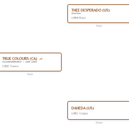
THEE DESPERADO (US)
US447044
1989 Baio
Padre
TRUE COLOURS (CA)
CA124001000040017 / CASB 12823
1997 Sauro
Padre
DAHEDA (US)
1987 Grigio
Madre