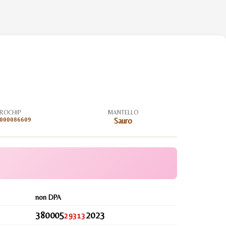
ROCHIP
MANTELLO
000086609
Sauro
non DPA
380005
2023
29313