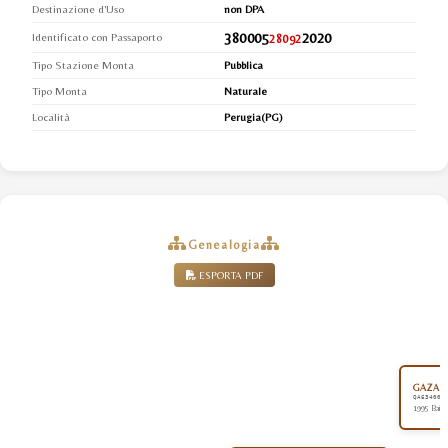
Destinazione d'Uso
non DPA
380005
2020
Identificato con Passaporto
28092
Tipo Stazione Monta
Pubblica
Tipo Monta
Naturale
Località
Perugia(PG)
Genealogia
ESPORTA PDF
GAZAL 
QA634001
1995 Baio