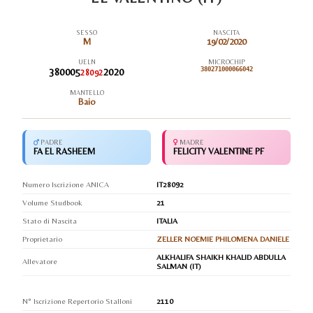
SESSO
NASCITA
M
19/02/2020
UELN
MICROCHIP
380005
2020
380271000066042
28092
MANTELLO
Baio
PADRE
MADRE
FA EL RASHEEM
FELICITY VALENTINE PF
Numero Iscrizione ANICA
IT28092
Volume Studbook
21
Stato di Nascita
ITALIA
Proprietario
ZELLER NOEMIE PHILOMENA DANIELE
ALKHALIFA SHAIKH KHALID ABDULLA
Allevatore
SALMAN (IT)
N° Iscrizione Repertorio Stalloni
2110