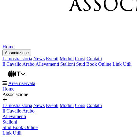
Home
Associazione
La nostra storia
News
Eventi
Moduli
Corsi
Contatti
Il Cavallo Arabo
Allevamenti
Stalloni
Stud Book Online
Link Utili
IT
Area riservata
Home
Associazione
La nostra storia
News
Eventi
Moduli
Corsi
Contatti
Il Cavallo Arabo
Allevamenti
Stalloni
Stud Book Online
Link Utili