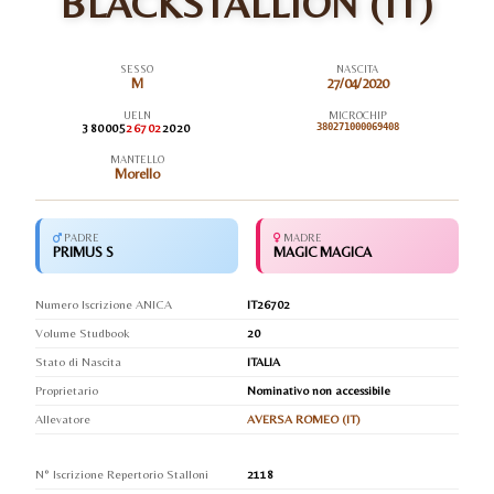
BLACKSTALLION (IT)
SESSO
NASCITA
M
27/04/2020
UELN
MICROCHIP
380005
26702
2020
380271000069408
MANTELLO
Morello
PADRE
MADRE
PRIMUS S
MAGIC MAGICA
Numero Iscrizione ANICA
IT26702
Volume Studbook
20
Stato di Nascita
ITALIA
Proprietario
Nominativo non accessibile
Allevatore
AVERSA ROMEO (IT)
N° Iscrizione Repertorio Stalloni
2118