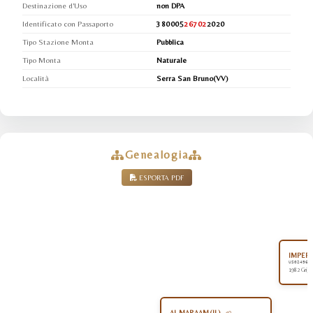
Destinazione d'Uso
non DPA
Identificato con Passaporto
380005
26702
2020
Tipo Stazione Monta
Pubblica
Tipo Monta
Naturale
Località
Serra San Bruno(VV)
Genealogia
ESPORTA PDF
IMPERI
US024964
1982 Grigi
AL MARAAM (IL)