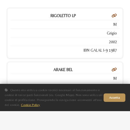
RIGOLETTO LP
M
Grigio
2002
IBN GALAL I-9 1987
ARAKE BEL
M
Baio
Questo sito utilizza cookie tecnici necessari al funzionamento e
cookie di terze parti funzionali (es. Google Maps). Non sono utilizzati
2000
Accetta
cookie di profilazione. Proseguendo la navigazione acconsenti all'uso
IBN GALAL I-9 1987
dei cookie.
Cookie Policy
Sito in fase di aggiornamento
DUBAI PASHA