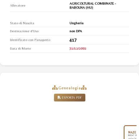
AGRICOLTURAL COMBINATE -
Allevatore
BABOLNA (HU)
Stato di Nascita
Ungheria
Destinazione d'Uso
non DPA
417
Identificato con Passaporto
Data di Morte
31/12/2002
Genealogia
ESPORTA PDF
NAZEER
EG247 RA
1934 Grigi