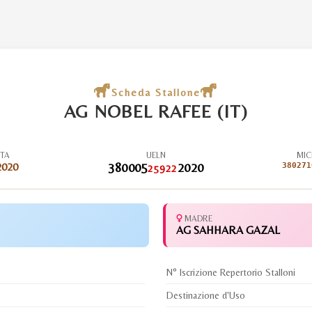
Scheda Stallone
AG NOBEL RAFEE (IT)
ITA
UELN
MIC
2020
380005
2020
380271
25922
MADRE
AG SAHHARA GAZAL
N° Iscrizione Repertorio Stalloni
Destinazione d'Uso