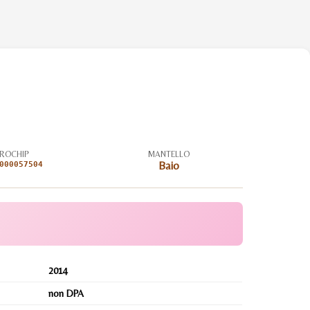
ROCHIP
MANTELLO
000057504
Baio
2014
non DPA