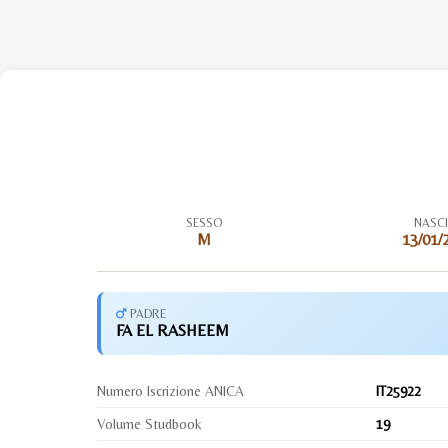
SESSO
NASC
M
13/01/
PADRE
FA EL RASHEEM
Numero Iscrizione ANICA
IT25922
Volume Studbook
19