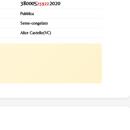
380005
2020
25922
Pubblica
Seme-congelato
Alice Castello(VC)