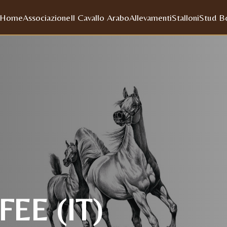
Home
Associazione
Il Cavallo Arabo
Allevamenti
Stalloni
Stud B
EE (IT)