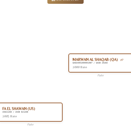
MARWAN AL SHAQAB (QA)
QA634001000001987 / QASB 20283
2000 Baio
Padre
FA EL SHAWAN (US)
US621258 / USSB 621258
2005 Baio
Padre