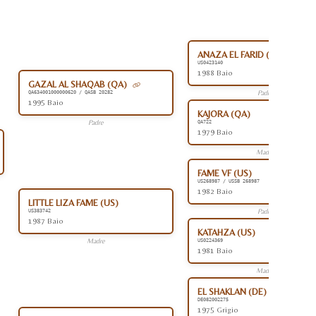
ANAZA EL FARID (US)
US0423140
1988 Baio
GAZAL AL SHAQAB (QA)
Padre
QA634001000000620 / QASB 20282
1995 Baio
KAJORA (QA)
Padre
QA722
1979 Baio
Madre
FAME VF (US)
US268987 / USSB 268987
1982 Baio
LITTLE LIZA FAME (US)
Padre
US383742
1987 Baio
KATAHZA (US)
Madre
US0224369
1981 Baio
Madre
EL SHAKLAN (DE)
DE082002275
1975 Grigio