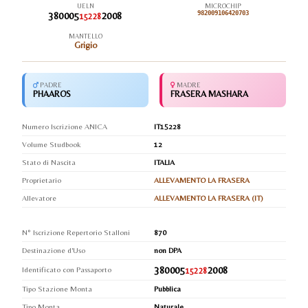
UELN
MICROCHIP
380005
2008
982009106420703
15228
MANTELLO
Grigio
PADRE
MADRE
PHAAROS
FRASERA MASHARA
Numero Iscrizione ANICA
IT15228
Volume Studbook
12
Stato di Nascita
ITALIA
Proprietario
ALLEVAMENTO LA FRASERA
Allevatore
ALLEVAMENTO LA FRASERA (IT)
N° Iscrizione Repertorio Stalloni
870
Destinazione d'Uso
non DPA
380005
2008
Identificato con Passaporto
15228
Tipo Stazione Monta
Pubblica
Tipo Monta
Naturale