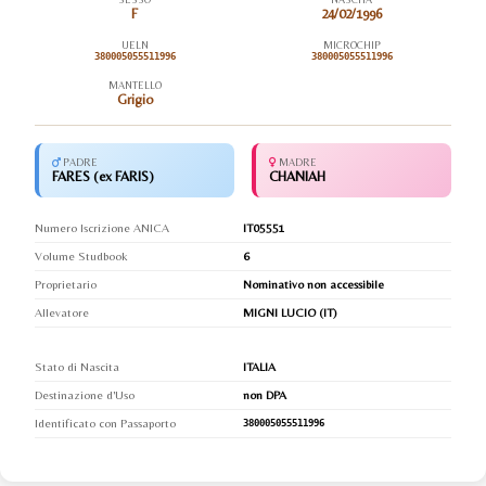
F
24/02/1996
UELN
MICROCHIP
380005055511996
380005055511996
MANTELLO
Grigio
PADRE
MADRE
FARES (ex FARIS)
CHANIAH
Numero Iscrizione ANICA
IT05551
Volume Studbook
6
Proprietario
Nominativo non accessibile
Allevatore
MIGNI LUCIO (IT)
Stato di Nascita
ITALIA
Destinazione d'Uso
non DPA
Identificato con Passaporto
380005055511996