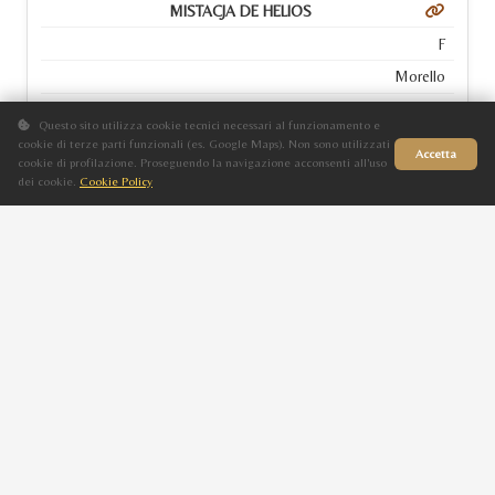
MISTACJA DE HELIOS
F
Morello
2012
Questo sito utilizza cookie tecnici necessari al funzionamento e
PISTACJA DE HELIOS
cookie di terze parti funzionali (es. Google Maps). Non sono utilizzati
Accetta
cookie di profilazione. Proseguendo la navigazione acconsenti all'uso
dei cookie.
Cookie Policy
Sito in fase di aggiornamento
MIROSKA DE HELIOS
F
Baio
2011
PIROSKA DE HELIOS
DELISZJA
F
Grigio