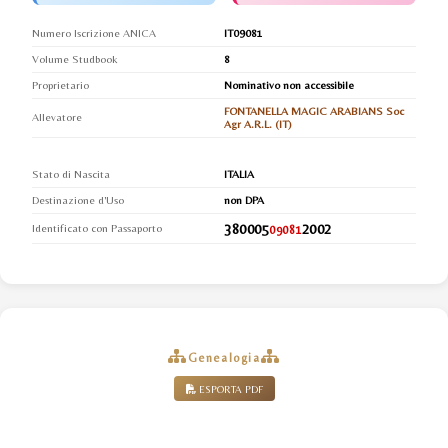
Numero Iscrizione ANICA
IT09081
Volume Studbook
8
Proprietario
Nominativo non accessibile
FONTANELLA MAGIC ARABIANS Soc
Allevatore
Agr A.R.L. (IT)
Stato di Nascita
ITALIA
Destinazione d'Uso
non DPA
380005
2002
Identificato con Passaporto
09081
Genealogia
ESPORTA PDF