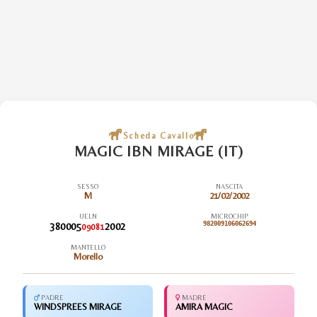
Scheda Cavallo
MAGIC IBN MIRAGE (IT)
SESSO
NASCITA
M
21/02/2002
UELN
MICROCHIP
380005
2002
982009106062694
09081
MANTELLO
Morello
PADRE
MADRE
WINDSPREES MIRAGE
AMIRA MAGIC