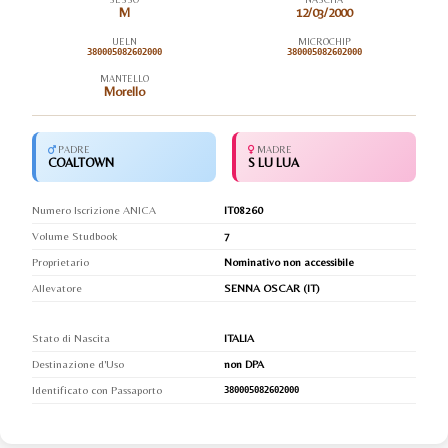
M
12/03/2000
UELN
MICROCHIP
380005082602000
380005082602000
MANTELLO
Morello
PADRE
MADRE
COALTOWN
S LU LUA
Numero Iscrizione ANICA
IT08260
Volume Studbook
7
Proprietario
Nominativo non accessibile
Allevatore
SENNA OSCAR (IT)
Stato di Nascita
ITALIA
Destinazione d'Uso
non DPA
Identificato con Passaporto
380005082602000