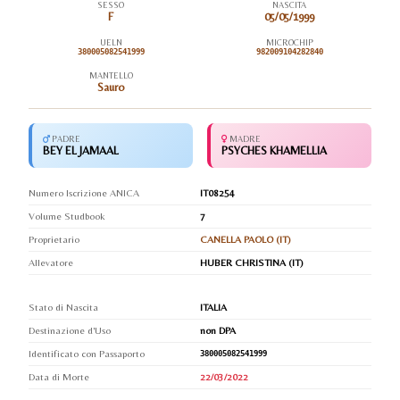
SESSO
NASCITA
F
05/05/1999
UELN
MICROCHIP
380005082541999
982009104282840
MANTELLO
Sauro
PADRE
MADRE
BEY EL JAMAAL
PSYCHES KHAMELLIA
Numero Iscrizione ANICA
IT08254
Volume Studbook
7
Proprietario
CANELLA PAOLO (IT)
Allevatore
HUBER CHRISTINA (IT)
Stato di Nascita
ITALIA
Destinazione d'Uso
non DPA
Identificato con Passaporto
380005082541999
Data di Morte
22/03/2022