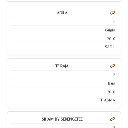
ADILA
F
Grigio
2010
SAFI L
TF RAJA
F
Baio
2010
TF ASMA
SIHAM BY SERENGETEE
F