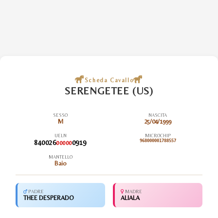
Scheda Cavallo
SERENGETEE (US)
SESSO
NASCITA
M
25/04/1999
UELN
MICROCHIP
840026
0919
968000001788557
00000
MANTELLO
Baio
PADRE
MADRE
THEE DESPERADO
ALIALA