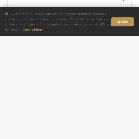
Baio
Questo sito utilizza cookie tecnici necessari al funzionamento e
2010
cookie di terze parti funzionali (es. Google Maps). Non sono utilizzati
Accetta
cookie di profilazione. Proseguendo la navigazione acconsenti all'uso
SALMARA
dei cookie.
Cookie Policy
Sito in fase di aggiornamento
TF PEIRAL
F
Morello
2010
FLAXMAN'S BOUKRA
GNF ETOSHA
F
Morello
2010