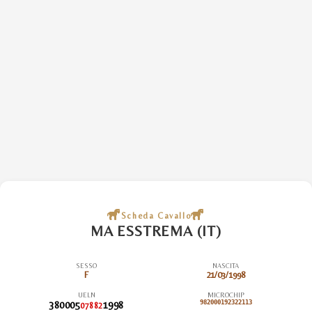
Scheda Cavallo
MA ESSTREMA (IT)
SESSO
NASCITA
F
21/03/1998
UELN
MICROCHIP
380005
1998
982000192322113
07882