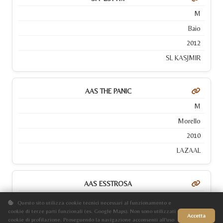
M
Baio
2012
SL KASJMIR
AAS THE PANIC
M
Morello
2010
LAZAAL
AAS ESSTROSA
F
Questo sito utilizza cookie tecnici necessari al funzionamento e
cookie di terze parti funzionali (es. Google Maps). Non sono utilizzati
Baio
Accetta
cookie di profilazione. Proseguendo la navigazione acconsenti all'uso