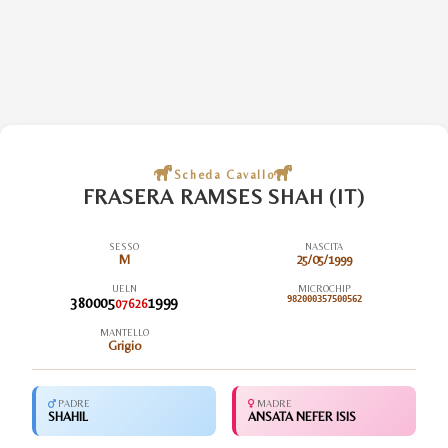
Scheda Cavallo
FRASERA RAMSES SHAH (IT)
SESSO
NASCITA
M
25/05/1999
UELN
MICROCHIP
380005
1999
982000357500562
07626
MANTELLO
Grigio
PADRE
MADRE
SHAHIL
ANSATA NEFER ISIS