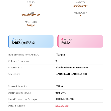
SESSO
NASCITA
M
19/04/1999
UELN
MICROCHIP
380005074831999
-
MANTELLO
Grigio
PADRE
MADRE
FARES (ex FARIS)
PALSA
Numero Iscrizione ANICA
IT07483
Volume Studbook
7
Proprietario
Nominativo non accessibile
Allevatore
CARMINATI SABRINA (IT)
Stato di Nascita
ITALIA
Destinazione d'Uso
non DPA
Identificato con Passaporto
380005074831999
Data di Morte
13/12/2003