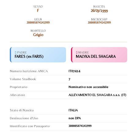
SESSO
NASCITA
F
26/03/1999
UELN
MICROCHIP
380005074141999
380005074141999
MANTELLO
Grigio
PADRE
MADRE
FARES (ex FARIS)
MALYKA DEL SHAGARA
Numero Iscrizione ANICA
IT07414
Volume Studbook
7
Proprietario
Nominativo non accessibile
Allevatore
ALLEVAMENTO EL SHAGARA s.a.s. (IT)
Stato di Nascita
ITALIA
Destinazione d'Uso
non DPA
Identificato con Passaporto
380005074141999