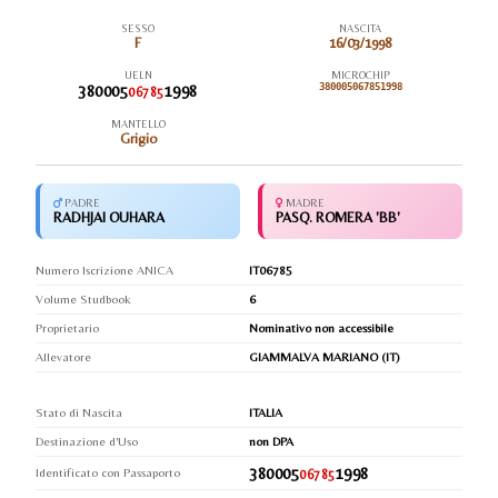
SESSO
NASCITA
F
16/03/1998
UELN
MICROCHIP
380005
1998
380005067851998
06785
MANTELLO
Grigio
PADRE
MADRE
RADHJAI OUHARA
PASQ. ROMERA 'BB'
Numero Iscrizione ANICA
IT06785
Volume Studbook
6
Proprietario
Nominativo non accessibile
Allevatore
GIAMMALVA MARIANO (IT)
Stato di Nascita
ITALIA
Destinazione d'Uso
non DPA
380005
1998
Identificato con Passaporto
06785