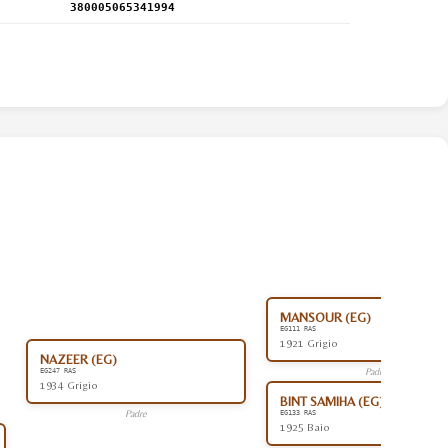
380005065341994
MANSOUR (EG)
EG111 RAS
1921 Grigio
NAZEER (EG)
Padre
EG247 RAS
1934 Grigio
BINT SAMIHA (EG)
Padre
EG133 RAS
1925 Baio