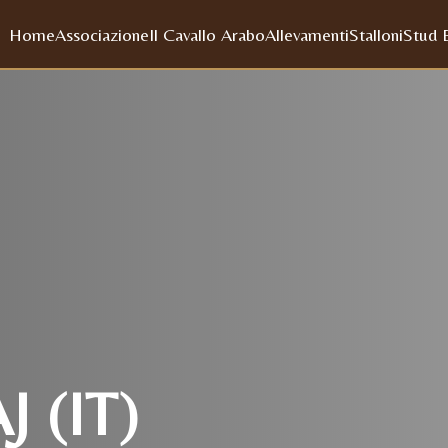
Home
Associazione
Il Cavallo Arabo
Allevamenti
Stalloni
Stud 
 (IT)