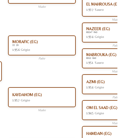
EL MAHROUSA (EG)
Madre
1937 Sauro
Madre
NAZEER (EG)
EG247 RAS
1934 Grigio
MORAFIC (EG)
Padre
II 29
1956 Grigio
MABROUKA (EG)
Padre
EG12 EAO
1951 Sauro
Madre
AZMI (EG)
1954 Grigio
KAYDAHOM (EG)
Padre
1957 Grigio
OM EL SAAD (EG)
Madre
1945 Grigio
Madre
HAMDAN (EG)