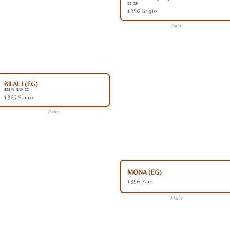
II 29
1956 Grigio
Padre
BILAL I (EG)
EG540 EA0 II
1965 Sauro
Padre
MONA (EG)
1956 Baio
Madre