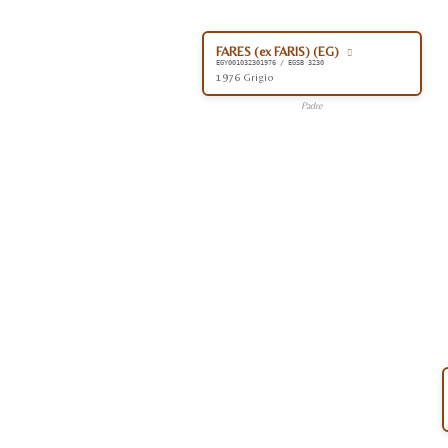
FARES (ex FARIS) (EG)
EGY001032301976 / EGSB 3230
1976 Grigio
Padre