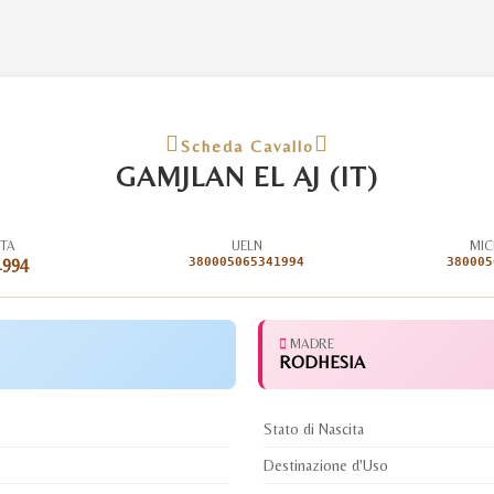
Scheda Cavallo
GAMJLAN EL AJ (IT)
ITA
UELN
MIC
1994
380005065341994
380005
MADRE
RODHESIA
Stato di Nascita
Destinazione d'Uso