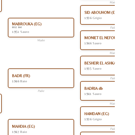
Madre
SID ABOUHOM (EG)
1936 Grigio
MABROUKA (EG)
Padre
EG12 EAO
1951 Sauro
MONIET EL NEFOUS (EG)
Madre
1946 Sauro
Madre
BESHEIR EL ASHKAR db (EG)
1935 Sauro
BADR (FR)
Padre
1946 Baio
BADRIA db
Padre
1941 Sauro
Madre
HAMDAN (EG)
1936 Grigio
MAHDIA (EG)
Padre
1947 Baio