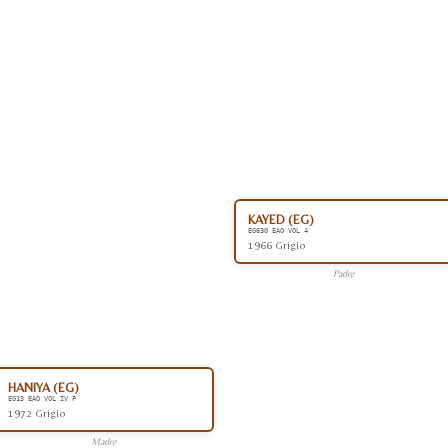
KAYED (EG)
EG630 EAO VOL 4
1966 Grigio
Padre
HANIYA (EG)
EG13 EAO VOL IV P
1972 Grigio
Madre