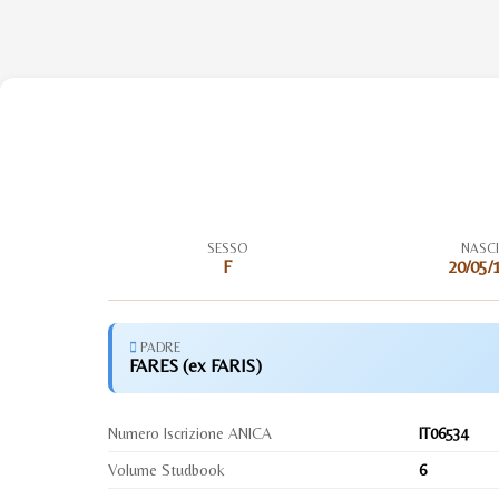
SESSO
NASC
F
20/05/
PADRE
FARES (ex FARIS)
Numero Iscrizione ANICA
IT06534
Volume Studbook
6