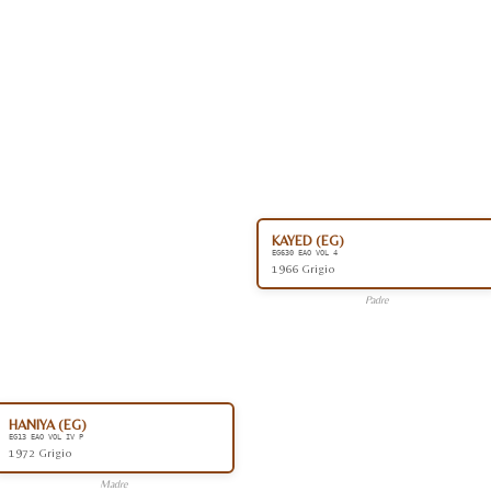
KAYED (EG)
EG630 EAO VOL 4
1966 Grigio
Padre
HANIYA (EG)
EG13 EAO VOL IV P
1972 Grigio
Madre