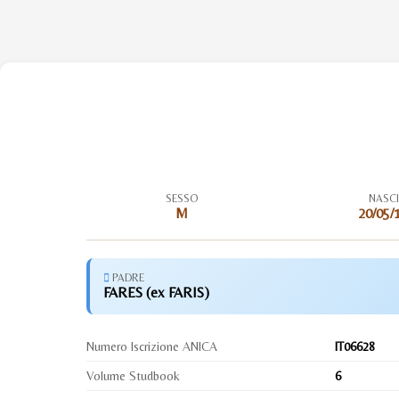
SESSO
NASC
M
20/05/
PADRE
FARES (ex FARIS)
Numero Iscrizione ANICA
IT06628
Volume Studbook
6