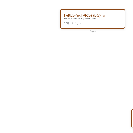
FARES (ex FARIS) (EG)
EGY001032301976 / EGSB 3230
1976 Grigio
Padre