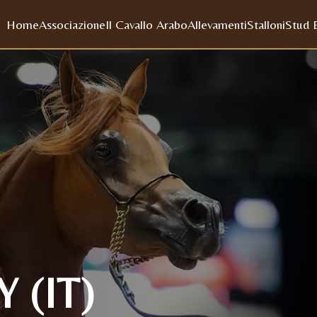
Home
Associazione
Il Cavallo Arabo
Allevamenti
Stalloni
Stud 
(IT)