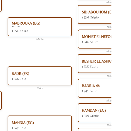
Madre
SID ABOUHOM (EG)
1936 Grigio
MABROUKA (EG)
Padre
EG12 EAO
1951 Sauro
MONIET EL NEFOUS (EG)
Madre
1946 Sauro
Madre
BESHEIR EL ASHKAR db (EG)
1935 Sauro
BADR (FR)
Padre
1946 Baio
BADRIA db
Padre
1941 Sauro
Madre
HAMDAN (EG)
1936 Grigio
MAHDIA (EG)
Padre
1947 Baio