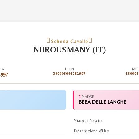
Scheda Cavallo
NUROUSMANY (IT)
ITA
UELN
MIC
1997
380005066281997
380005
MADRE
BEBA DELLE LANGHE
Stato di Nascita
Destinazione d'Uso