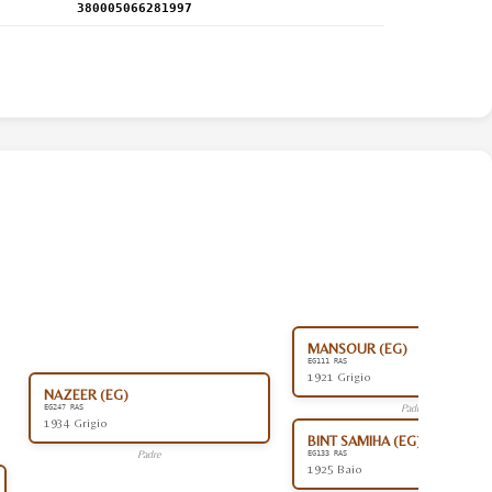
380005066281997
MANSOUR (EG)
EG111 RAS
1921 Grigio
NAZEER (EG)
Padre
EG247 RAS
1934 Grigio
BINT SAMIHA (EG)
Padre
EG133 RAS
1925 Baio