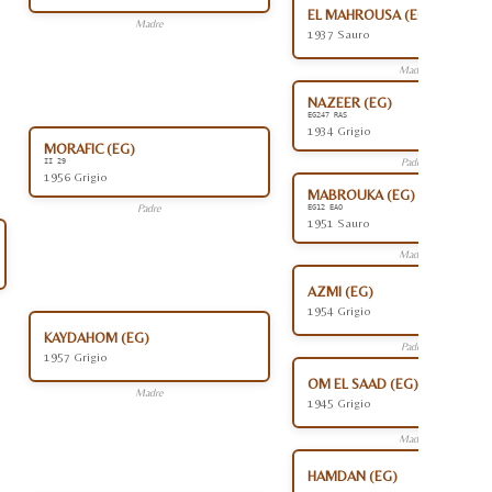
EL MAHROUSA (EG)
Madre
1937 Sauro
Madre
NAZEER (EG)
EG247 RAS
1934 Grigio
MORAFIC (EG)
Padre
II 29
1956 Grigio
MABROUKA (EG)
Padre
EG12 EAO
1951 Sauro
Madre
AZMI (EG)
1954 Grigio
KAYDAHOM (EG)
Padre
1957 Grigio
OM EL SAAD (EG)
Madre
1945 Grigio
Madre
HAMDAN (EG)