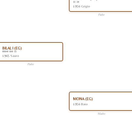
II 29
1956 Grigio
Padre
BILAL I (EG)
EG540 EA0 II
1965 Sauro
Padre
MONA (EG)
1956 Baio
Madre