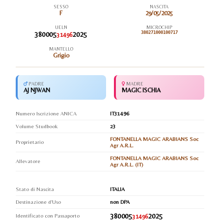
SESSO
NASCITA
F
29/05/2025
UELN
MICROCHIP
380005
2025
380271000100717
31496
MANTELLO
Grigio
PADRE
MADRE
AJ NJWAN
MAGIC ISCHIA
Numero Iscrizione ANICA
IT31496
Volume Studbook
23
FONTANELLA MAGIC ARABIANS Soc
Proprietario
Agr A.R.L.
FONTANELLA MAGIC ARABIANS Soc
Allevatore
Agr A.R.L. (IT)
Stato di Nascita
ITALIA
Destinazione d'Uso
non DPA
380005
2025
Identificato con Passaporto
31496