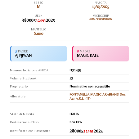
SESSO
NASCITA
M
13/05/2025
UELN
MICROCHIP
380005
2025
380271000098707
31493
MANTELLO
Sauro
PADRE
MADRE
AJ NJWAN
MAGIC KATE
Numero Iscrizione ANICA
IT31493
Volume Studbook
23
Proprietario
Nominativo non accessibile
FONTANELLA MAGIC ARABIANS Soc
Allevatore
Agr A.R.L. (IT)
Stato di Nascita
ITALIA
Destinazione d'Uso
non DPA
380005
2025
Identificato con Passaporto
31493