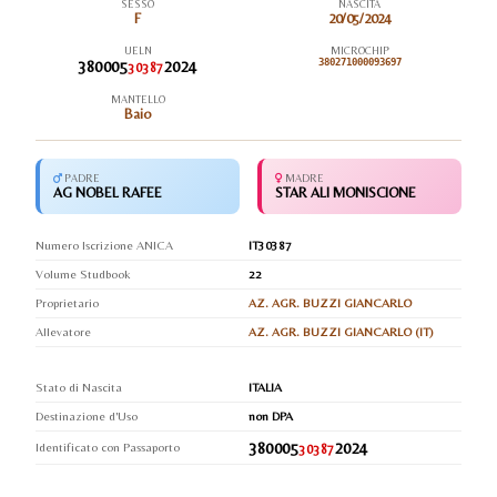
SESSO
NASCITA
F
20/05/2024
UELN
MICROCHIP
380005
2024
380271000093697
30387
MANTELLO
Baio
PADRE
MADRE
AG NOBEL RAFEE
STAR ALI MONISCIONE
Numero Iscrizione ANICA
IT30387
Volume Studbook
22
Proprietario
AZ. AGR. BUZZI GIANCARLO
Allevatore
AZ. AGR. BUZZI GIANCARLO (IT)
Stato di Nascita
ITALIA
Destinazione d'Uso
non DPA
380005
2024
Identificato con Passaporto
30387