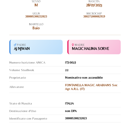
SESSO
NASCITA
M
28/07/2023
UELN
MICROCHIP
380005300232023
380271000082919
MANTELLO
Baio
PADRE
MADRE
AJ NJWAN
MAGIC HALIMA SORVE
Numero Iscrizione ANICA
IT30023
Volume Studbook
22
Proprietario
Nominativo non accessibile
FONTANELLA MAGIC ARABIANS Soc
Allevatore
Agr A.R.L. (IT)
Stato di Nascita
ITALIA
Destinazione d'Uso
non DPA
Identificato con Passaporto
380005300232023