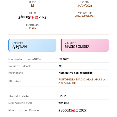
SESSO
NASCITA
M
25/07/2023
UELN
MICROCHIP
380005
2023
380271000082707
29657
MANTELLO
Baio
PADRE
MADRE
AJ NJWAN
MAGIC SQUISITA
Numero Iscrizione ANICA
IT29657
Volume Studbook
22
Proprietario
Nominativo non accessibile
FONTANELLA MAGIC ARABIANS Soc
Allevatore
Agr A.R.L. (IT)
Stato di Nascita
ITALIA
Destinazione d'Uso
non DPA
380005
2023
Identificato con Passaporto
29657