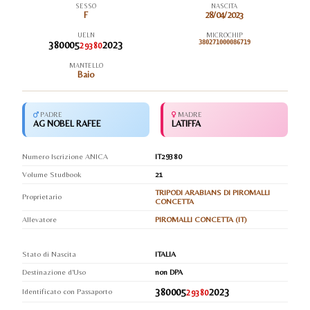
SESSO
NASCITA
F
28/04/2023
UELN
MICROCHIP
380005
2023
380271000086719
29380
MANTELLO
Baio
PADRE
MADRE
AG NOBEL RAFEE
LATIFFA
Numero Iscrizione ANICA
IT29380
Volume Studbook
21
TRIPODI ARABIANS DI PIROMALLI
Proprietario
CONCETTA
Allevatore
PIROMALLI CONCETTA (IT)
Stato di Nascita
ITALIA
Destinazione d'Uso
non DPA
380005
2023
Identificato con Passaporto
29380