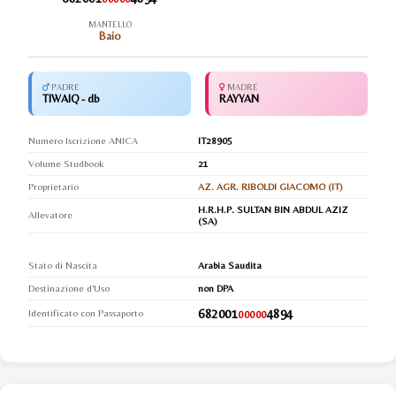
MANTELLO
Baio
PADRE
MADRE
TIWAIQ - db
RAYYAN
Numero Iscrizione ANICA
IT28905
Volume Studbook
21
Proprietario
AZ. AGR. RIBOLDI GIACOMO (IT)
H.R.H.P. SULTAN BIN ABDUL AZIZ
Allevatore
(SA)
Stato di Nascita
Arabia Saudita
Destinazione d'Uso
non DPA
682001
4894
Identificato con Passaporto
00000