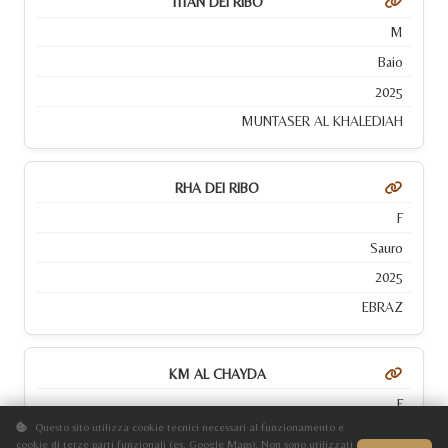
TITAN DEI RIBO
M
Baio
2025
MUNTASER AL KHALEDIAH
RHA DEI RIBO
F
Sauro
2025
EBRAZ
KM AL CHAYDA
F
Questo sito utilizza cookie tecnici necessari al funzionamento e
Baio
cookie di terze parti funzionali (es. Google Maps). Non sono utilizzati