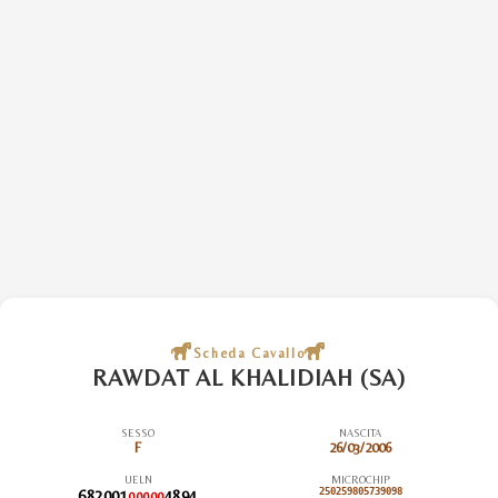
Scheda Cavallo
RAWDAT AL KHALIDIAH (SA)
SESSO
NASCITA
F
26/03/2006
UELN
MICROCHIP
682001
4894
250259805739098
00000