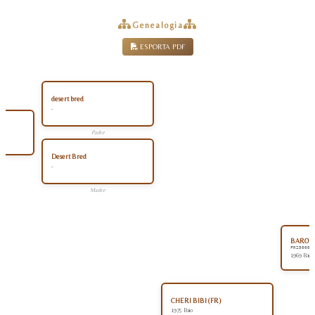
Genealogia
ESPORTA PDF
desert bred
-
Padre
Desert Bred
-
Madre
BAROUD 
FR250001
1969 Baio
CHERI BIBI (FR)
1975 Baio