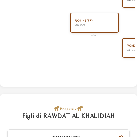
FLORINE (FR)
1960 Sauro
Madre
FACADE 
1953 Sauro
Progenie
Figli di RAWDAT AL KHALIDIAH