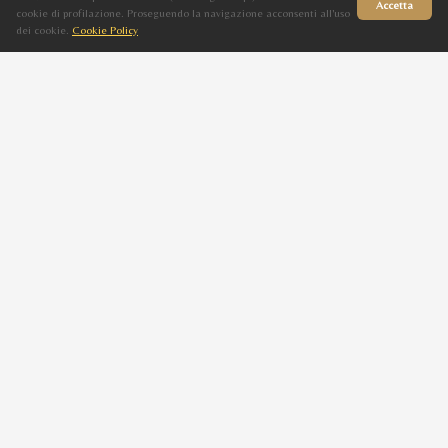
Accetta
cookie di profilazione. Proseguendo la navigazione acconsenti all'uso
2025
dei cookie.
Cookie Policy
Sito in fase di aggiornamento
EBRAZ
TEMUJIN DEI RIBO
M
Baio
2024
MUNTASER AL KHALEDIAH
TORNA AI CAVALLI