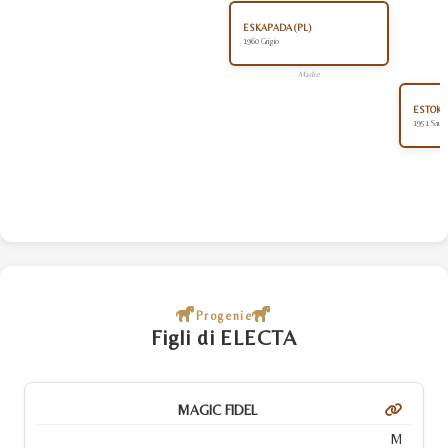
ESKAPADA (PL)
1960 Grigio
Madre
ESTOKA
1951 Sauro
Progenie
Figli di ELECTA
MAGIC FIDEL
M