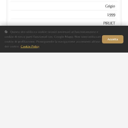
Grigio
1999
PIRUET
Questo sito utilizza cookie tecnici necessari al funzionamento e
cookie di terze parti funzionali (es. Google Maps). Non sono utilizzati
Accetta
cookie di profilazione. Proseguendo la navigazione acconsenti all'uso
ALGENIS DI LORIS
dei cookie.
Cookie Policy
Sito in fase di aggiornamento
F
Grigio
1998
PISTOLERO
AURIGA
F
Grigio
1996