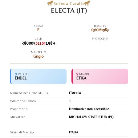
Scheda Cavallo
ELECTA (IT)
SESSO
NASCITA
F
03/02/1989
UELN
MICROCHIP
380005
1989
-
01104
MANTELLO
Grigio
PADRE
MADRE
ENDEL
ETIKA
Numero Iscrizione ANICA
IT01104
Volume Studbook
3
Proprietario
Nominativo non accessibile
Allevatore
MICHALOW STATE STUD (PL)
Stato di Nascita
ITALIA