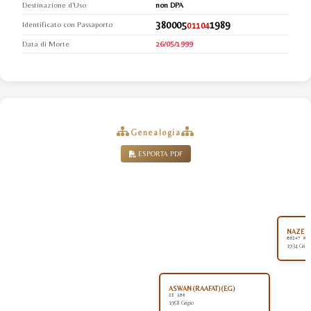
Destinazione d'Uso
non DPA
380005
1989
Identificato con Passaporto
01104
Data di Morte
26/05/1999
Genealogia
ESPORTA PDF
NAZEER
EG247 RA
1934 Grigi
ASWAN (RAAFAT) (EG)
II 150
1958 Grigio