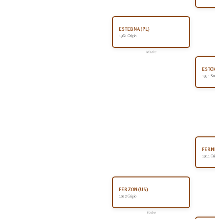
ESTEBNA (PL)
1961 Grigio
Madre
ESTOKA
1951 Sauro
FERNEY
1944 Grigi
FERZON (US)
1952 Grigio
Padre